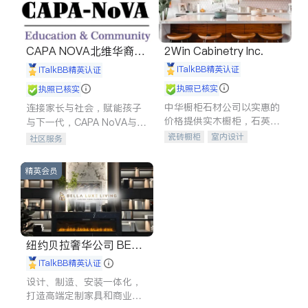
CAPA NOVA北维华裔家
2Win Cabinetry Inc.
长会
iTalkBB精英认证
iTalkBB精英认证
执照已核实
执照已核实
中华橱柜石材公司以实惠的
连接家长与社会，赋能孩子
价格提供实木橱柜，石英石
与下一代，CAPA NoVA与您
台面，多种优质不锈钢水
携手建设包容、公平、充满
瓷砖橱柜
室内设计
社区服务
槽、水龙头与抽油烟机。品
希望的社区。
建筑设计
卫浴洁具
质厨房，家的选择。
室内装修
精英会员
纽约贝拉奢华公司 BELL
A LUXE
iTalkBB精英认证
设计、制造、安装一体化，
打造高端定制家具和商业空