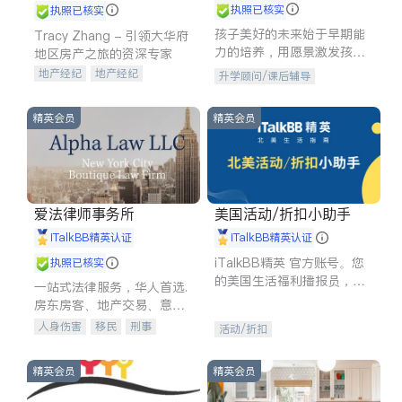
执照已核实
执照已核实
孩子美好的未来始于早期能
Tracy Zhang - 引领大华府
力的培养，用愿景激发孩子
地区房产之旅的资深专家
的学习潜力和动力。理念：
地产经纪
地产经纪
升学顾问/课后辅导
拥有成长型心态是成功的基
地产投资
商业地产
石。
商铺租售
开发商建商
精英会员
精英会员
爱法律师事务所
美国活动/折扣小助手
iTalkBB精英认证
iTalkBB精英认证
iTalkBB精英 官方账号。您
执照已核实
的美国生活福利播报员，精
一站式法律服务，华人首选.
选独家折扣、本地活动与专
房东房客、地产交易、意外
业讲座，第一时间享受您的
伤害、车祸重伤、商业诉
人身伤害
移民
刑事
活动/折扣
专属福利。
讼、商标注册、移民信托、
车祸理赔
民事
房地产
建筑合同、刑事案件全包办
信托/遗嘱
商业
商标注册
精英会员
精英会员
索赔
律师-其它
保释