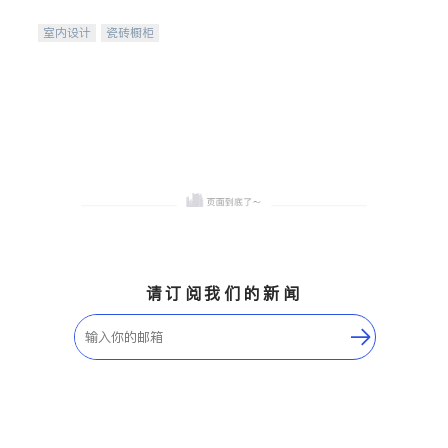
间
室内设计
瓷砖橱柜
卫浴洁具
地板建材
售前软装staging
室内装修
请订阅我们的新闻