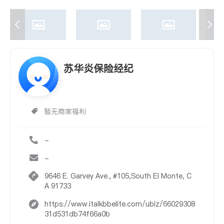
苏华炎保险经纪
暂无商家福利
-
-
9646 E. Garvey Ave., #105,South El Monte, C
A 91733
https://www.italkbbelite.com/ubiz/66029308
31d531db74f66a0b