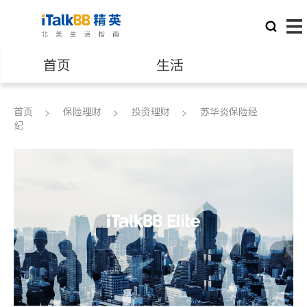
首页
生活
医生
律师
首页
保险理财
投资理财
苏华炎保险经
纪
保险理财
房地产租售
建筑装修
教育
养老
非盈利组织