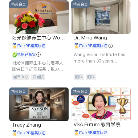
精英会员
精英会员
阳光保健养生中心 World
Dr. Ming Wang
shine
iTalkBB精英认证
iTalkBB精英认证
Wang Vision Institute has
执照已核实
more than 30 years
阳光保健养生中心为老年人
experience in
提供日间护理服务，致力于
通过持续的护理创新来有效
老年中心
养老院
眼科
眼科
提升老年人的生活质量。
精英会员
精英会员
VSA Future 教育学院
Tracy Zhang
iTalkBB精英认证
iTalkBB精英认证