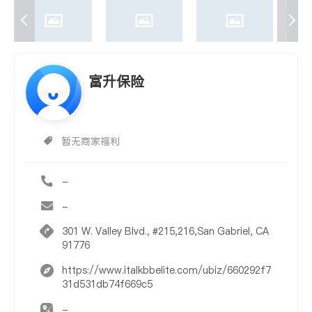
富升保险
暂无商家福利
-
-
301 W. Valley Blvd., #215,216,San Gabriel, CA
91776
https://www.italkbbelite.com/ubiz/660292f7
31d531db74f669c5
-