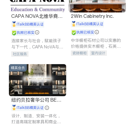
CAPA NOVA北维华裔家
2Win Cabinetry Inc.
长会
iTalkBB精英认证
iTalkBB精英认证
执照已核实
执照已核实
中华橱柜石材公司以实惠的
连接家长与社会，赋能孩子
价格提供实木橱柜，石英石
与下一代，CAPA NoVA与您
台面，多种优质不锈钢水
携手建设包容、公平、充满
瓷砖橱柜
室内设计
社区服务
槽、水龙头与抽油烟机。品
希望的社区。
建筑设计
卫浴洁具
质厨房，家的选择。
室内装修
精英会员
纽约贝拉奢华公司 BELL
A LUXE
iTalkBB精英认证
设计、制造、安装一体化，
打造高端定制家具和商业空
间