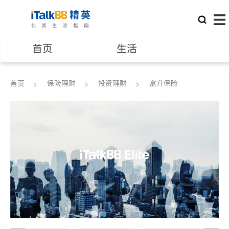
首页
生活
医生
律师
首页
保险理财
投资理财
富升保险
保险理财
房地产租售
建筑装修
教育
养老
非盈利组织