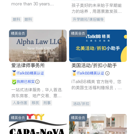
more than 30 years
孩子美好的未来始于早期能
experience in
力的培养，用愿景激发孩子
的学习潜力和动力。理念：
眼科
眼科
升学顾问/课后辅导
拥有成长型心态是成功的基
石。
精英会员
精英会员
爱法律师事务所
美国活动/折扣小助手
iTalkBB精英认证
iTalkBB精英认证
iTalkBB精英 官方账号。您
执照已核实
的美国生活福利播报员，精
一站式法律服务，华人首选.
选独家折扣、本地活动与专
房东房客、地产交易、意外
业讲座，第一时间享受您的
伤害、车祸重伤、商业诉
人身伤害
移民
刑事
活动/折扣
专属福利。
讼、商标注册、移民信托、
车祸理赔
民事
房地产
建筑合同、刑事案件全包办
信托/遗嘱
商业
商标注册
精英会员
精英会员
索赔
律师-其它
保释