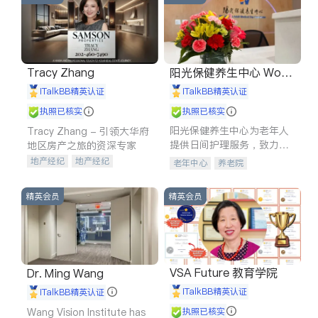
Tracy Zhang
阳光保健养生中心 World
shine
iTalkBB精英认证
iTalkBB精英认证
执照已核实
执照已核实
阳光保健养生中心为老年人
Tracy Zhang - 引领大华府
提供日间护理服务，致力于
地区房产之旅的资深专家
通过持续的护理创新来有效
地产经纪
地产经纪
老年中心
养老院
提升老年人的生活质量。
地产投资
商业地产
商铺租售
开发商建商
精英会员
精英会员
VSA Future 教育学院
Dr. Ming Wang
iTalkBB精英认证
iTalkBB精英认证
Wang Vision Institute has
执照已核实