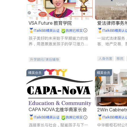
VSA Future 教育学院
爱法律师事务
iTalkBB精英认证
执照已核实
iTalkBB精英认
孩子美好的未来始于早期能力的培
一站式法律服务
养，用愿景激发孩子的学习潜力和
客、地产交易、
动力。理念：拥有成长型心态是成
伤、商业诉讼、
功的基石。
托、建筑合同、
人身伤害
移民
升学顾问/课后辅导
民事
房地产
商标注册
索赔
精英会员
精英会员
CAPA NOVA北维华裔家长会
2Win Cabinetr
iTalkBB精英认证
执照已核实
iTalkBB精英认
连接家长与社会，赋能孩子与下一
中华橱柜石材公