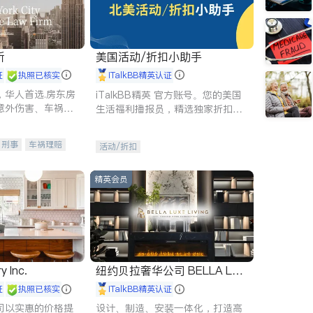
所
美国活动/折扣小助手
证
执照已核实
iTalkBB精英认证
，华人首选.房东房
iTalkBB精英 官方账号。您的美国
意外伤害、车祸重
生活福利播报员，精选独家折扣、
商标注册、移民信
本地活动与专业讲座，第一时间享
刑事案件全包办
受您的专属福利。
刑事
车祸理赔
活动/折扣
信托/遗嘱
商业
律师-其它
保释
精英会员
y Inc.
纽约贝拉奢华公司 BELLA LUX
E
证
执照已核实
iTalkBB精英认证
司以实惠的价格提
设计、制造、安装一体化，打造高