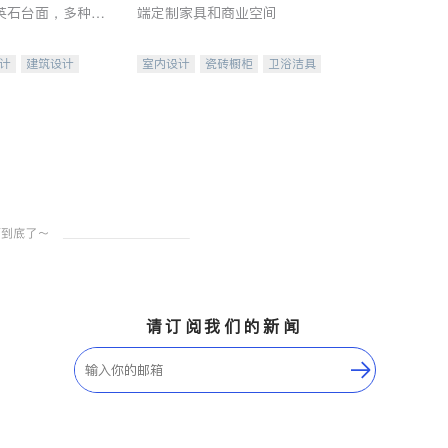
英石台面，多种优
端定制家具和商业空间
水龙头与抽油烟
家的选择。
计
建筑设计
室内设计
瓷砖橱柜
卫浴洁具
装修
地板建材
售前软装staging
室内装修
请订阅我们的新闻