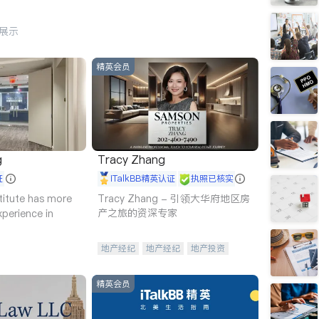
行展示
精英会员
g
Tracy Zhang
证
iTalkBB精英认证
执照已核实
titute has more
Tracy Zhang - 引领大华府地区房
产之旅的资深专家
xperience in
地产经纪
地产经纪
地产投资
商业地产
商铺租售
开发商建商
精英会员