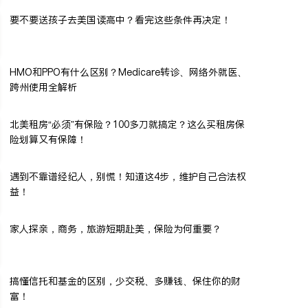
要不要送孩子去美国读高中？看完这些条件再决定！
HMO和PPO有什么区别？Medicare转诊、网络外就医、
跨州使用全解析
北美租房“必须”有保险？100多刀就搞定？这么买租房保
险划算又有保障！
遇到不靠谱经纪人，别慌！知道这4步，维护自己合法权
益！
家人探亲，商务，旅游短期赴美，保险为何重要？
搞懂信托和基金的区别，少交税、多赚钱、保住你的财
富！