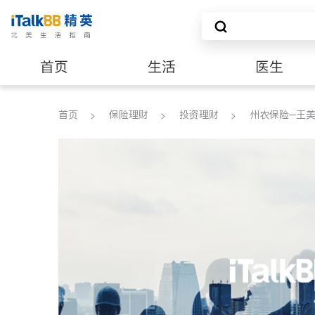
首页
生活
医生
养老
非盈利组织
首页
保险理财
投资理财
州农保险─王