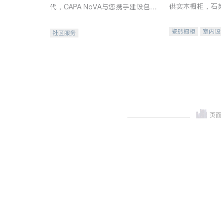
供实木橱柜，石
代，CAPA NoVA与您携手建设包
质不锈钢水槽、
容、公平、充满希望的社区。
机。品质厨房，
瓷砖橱柜
室内设
社区服务
卫浴洁具
室内