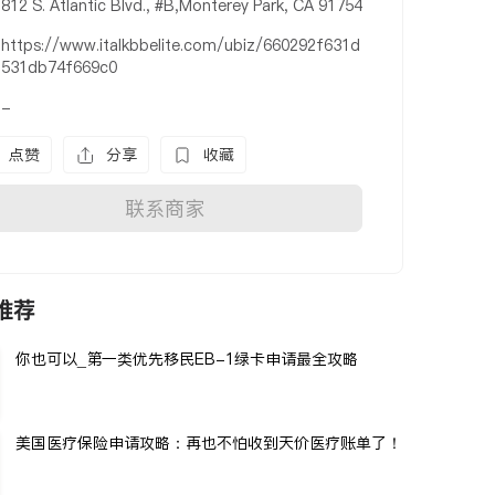
812 S. Atlantic Blvd., #B,Monterey Park, CA 91754
https://www.italkbbelite.com/ubiz/660292f631d
531db74f669c0
-
点赞
分享
收藏
联系商家
推荐
你也可以_第一类优先移民EB-1绿卡申请最全攻略
美国医疗保险申请攻略：再也不怕收到天价医疗账单了！