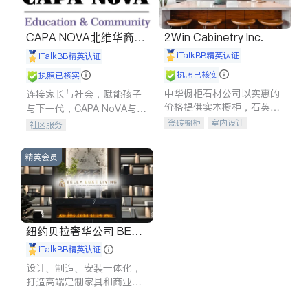
CAPA NOVA北维华裔家
2Win Cabinetry Inc.
长会
iTalkBB精英认证
iTalkBB精英认证
执照已核实
执照已核实
中华橱柜石材公司以实惠的
连接家长与社会，赋能孩子
价格提供实木橱柜，石英石
与下一代，CAPA NoVA与您
台面，多种优质不锈钢水
携手建设包容、公平、充满
瓷砖橱柜
室内设计
社区服务
槽、水龙头与抽油烟机。品
希望的社区。
建筑设计
卫浴洁具
质厨房，家的选择。
室内装修
精英会员
纽约贝拉奢华公司 BELL
A LUXE
iTalkBB精英认证
设计、制造、安装一体化，
打造高端定制家具和商业空
间