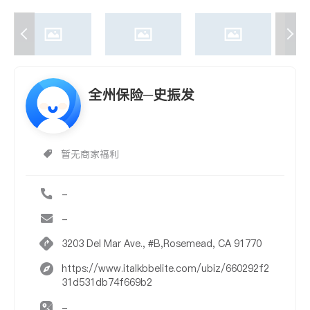
全州保险─史振发
暂无商家福利
-
-
3203 Del Mar Ave., #B,Rosemead, CA 91770
https://www.italkbbelite.com/ubiz/660292f2
31d531db74f669b2
-