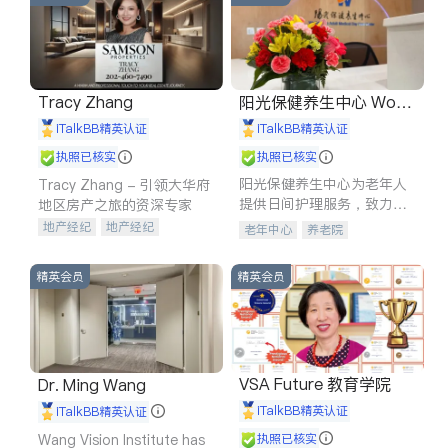
Tracy Zhang
阳光保健养生中心 World
shine
iTalkBB精英认证
iTalkBB精英认证
执照已核实
执照已核实
阳光保健养生中心为老年人
Tracy Zhang - 引领大华府
提供日间护理服务，致力于
地区房产之旅的资深专家
通过持续的护理创新来有效
地产经纪
地产经纪
老年中心
养老院
提升老年人的生活质量。
地产投资
商业地产
商铺租售
开发商建商
精英会员
精英会员
VSA Future 教育学院
Dr. Ming Wang
iTalkBB精英认证
iTalkBB精英认证
Wang Vision Institute has
执照已核实