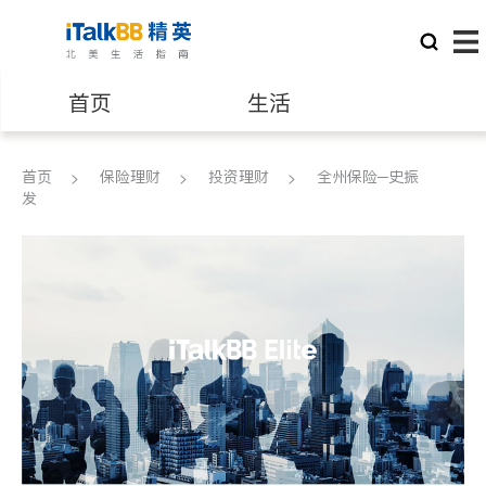
首页
生活
医生
律师
首页
保险理财
投资理财
全州保险─史振
发
保险理财
房地产租售
建筑装修
教育
养老
非盈利组织