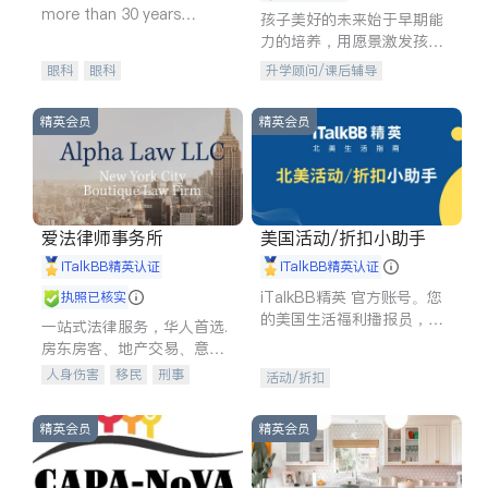
more than 30 years
孩子美好的未来始于早期能
experience in
力的培养，用愿景激发孩子
的学习潜力和动力。理念：
眼科
眼科
升学顾问/课后辅导
拥有成长型心态是成功的基
石。
精英会员
精英会员
爱法律师事务所
美国活动/折扣小助手
iTalkBB精英认证
iTalkBB精英认证
iTalkBB精英 官方账号。您
执照已核实
的美国生活福利播报员，精
一站式法律服务，华人首选.
选独家折扣、本地活动与专
房东房客、地产交易、意外
业讲座，第一时间享受您的
伤害、车祸重伤、商业诉
人身伤害
移民
刑事
活动/折扣
专属福利。
讼、商标注册、移民信托、
车祸理赔
民事
房地产
建筑合同、刑事案件全包办
信托/遗嘱
商业
商标注册
精英会员
精英会员
索赔
律师-其它
保释