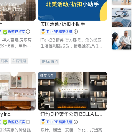
所
美国活动/折扣小助手
证
执照已核实
iTalkBB精英认证
，华人首选.房东房
iTalkBB精英 官方账号。您的美国
意外伤害、车祸重
生活福利播报员，精选独家折扣、
商标注册、移民信
本地活动与专业讲座，第一时间享
刑事案件全包办
受您的专属福利。
刑事
车祸理赔
活动/折扣
信托/遗嘱
商业
律师-其它
保释
精英会员
y Inc.
纽约贝拉奢华公司 BELLA LUX
E
证
执照已核实
iTalkBB精英认证
司以实惠的价格提
设计、制造、安装一体化，打造高