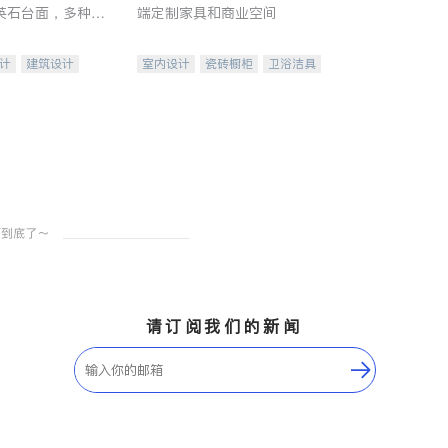
英石台面，多种优
端定制家具和商业空间
水龙头与抽油烟
家的选择。
计
建筑设计
室内设计
瓷砖橱柜
卫浴洁具
装修
地板建材
售前软装staging
室内装修
请订阅我们的新闻