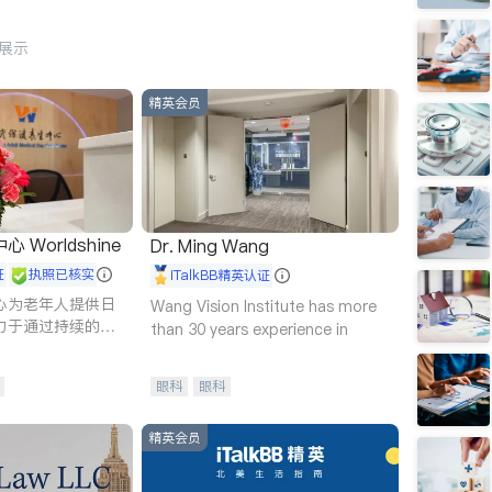
行展示
精英会员
Worldshine
Dr. Ming Wang
证
执照已核实
iTalkBB精英认证
心为老年人提供日
Wang Vision Institute has more
力于通过持续的护
than 30 years experience in
升老年人的生活质
眼科
眼科
精英会员