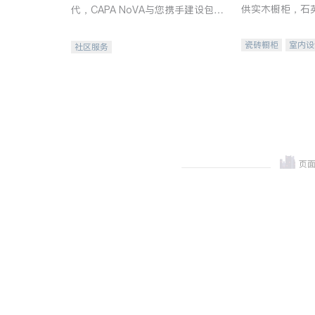
供实木橱柜，石
代，CAPA NoVA与您携手建设包
质不锈钢水槽、
容、公平、充满希望的社区。
机。品质厨房，
瓷砖橱柜
室内设
社区服务
卫浴洁具
室内