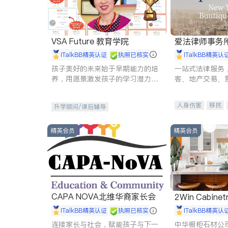
VSA Future 教育学院
爱法律师事务
iTalkBB精英认证
执照已核实
iTalkBB精英认
孩子美好的未来始于早期能力的培
一站式法律服务
养，用愿景激发孩子的学习潜力和
客、地产交易、
动力。理念：拥有成长型心态是成
伤、商业诉讼、
功的基石。
托、建筑合同、
人身伤害
移民
升学顾问/课后辅导
民事
房地产
商标注册
索赔
精英会员
精英会员
CAPA NOVA北维华裔家长会
2Win Cabinetr
iTalkBB精英认证
执照已核实
iTalkBB精英认
连接家长与社会，赋能孩子与下一
中华橱柜石材公