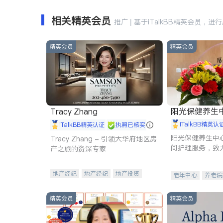
相关精英会员
推广 | 基于iTalkBB精英会员，进
精英会员
精英会员
阳光保健养生中心 
Tracy Zhang
iTalkBB精英认
iTalkBB精英认证
执照已核实
阳光保健养生中
Tracy Zhang - 引领大华府地区房
间护理服务，致
产之旅的资深专家
理创新来有效提
量。
地产经纪
地产经纪
地产投资
老年中心
养老院
商业地产
商铺租售
开发商建商
精英会员
精英会员