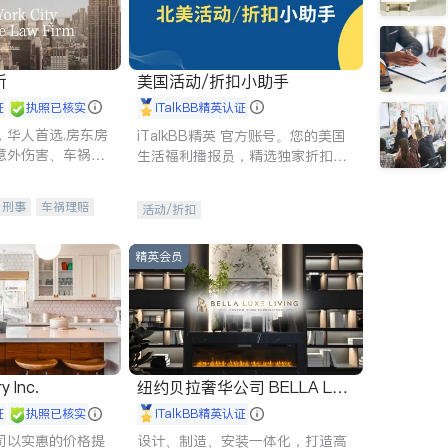
所
美国活动/折扣小助手
证
执照已核实
iTalkBB精英认证
，华人首选.房东房
iTalkBB精英 官方账号。您的美国
意外伤害、车祸重
生活福利播报员，精选独家折扣、
商标注册、移民信
本地活动与专业讲座，第一时间享
刑事案件全包办
受您的专属福利。
刑事
车祸理赔
活动/折扣
信托/遗嘱
商业
律师-其它
保释
精英会员
y Inc.
纽约贝拉奢华公司 BELLA LUX
E
证
执照已核实
iTalkBB精英认证
司以实惠的价格提
设计、制造、安装一体化，打造高