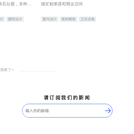
英石台面，多种优
端定制家具和商业空间
水龙头与抽油烟
家的选择。
计
建筑设计
室内设计
瓷砖橱柜
卫浴洁具
装修
地板建材
售前软装staging
室内装修
请订阅我们的新闻