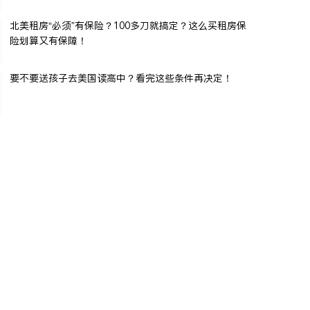
北美租房“必须”有保险？100多刀就搞定？这么买租房保
险划算又有保障！
要不要送孩子去美国读高中？看完这些条件再决定！