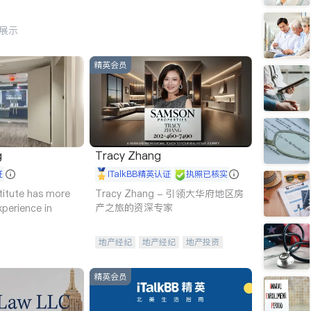
行展示
精英会员
g
Tracy Zhang
证
iTalkBB精英认证
执照已核实
titute has more
Tracy Zhang - 引领大华府地区房
产之旅的资深专家
xperience in
地产经纪
地产经纪
地产投资
商业地产
商铺租售
开发商建商
精英会员