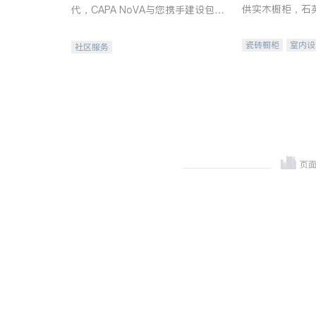
供实木橱柜，石
代，CAPA NoVA与您携手建设包
质不锈钢水槽、
容、公平、充满希望的社区。
机。品质厨房，
瓷砖橱柜
室内设
社区服务
卫浴洁具
室内