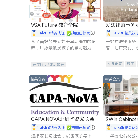
VSA Future 教育学院
爱法律师事务
iTalkBB精英认证
执照已核实
iTalkBB精英认
孩子美好的未来始于早期能力的培
一站式法律服务
养，用愿景激发孩子的学习潜力和
客、地产交易、
动力。理念：拥有成长型心态是成
伤、商业诉讼、
功的基石。
托、建筑合同、
人身伤害
移民
升学顾问/课后辅导
民事
房地产
商标注册
索赔
精英会员
精英会员
CAPA NOVA北维华裔家长会
2Win Cabinetr
iTalkBB精英认证
执照已核实
iTalkBB精英认
连接家长与社会，赋能孩子与下一
中华橱柜石材公