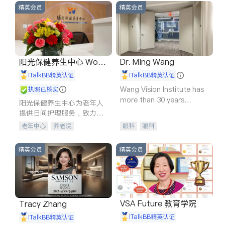
精英会员
精英会员
阳光保健养生中心 World
Dr. Ming Wang
shine
iTalkBB精英认证
iTalkBB精英认证
Wang Vision Institute has
执照已核实
more than 30 years
阳光保健养生中心为老年人
experience in
提供日间护理服务，致力于
通过持续的护理创新来有效
老年中心
养老院
眼科
眼科
提升老年人的生活质量。
精英会员
精英会员
VSA Future 教育学院
Tracy Zhang
iTalkBB精英认证
iTalkBB精英认证