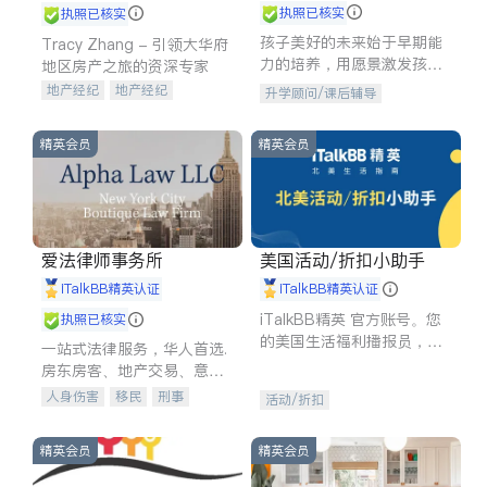
执照已核实
执照已核实
孩子美好的未来始于早期能
Tracy Zhang - 引领大华府
力的培养，用愿景激发孩子
地区房产之旅的资深专家
的学习潜力和动力。理念：
地产经纪
地产经纪
升学顾问/课后辅导
拥有成长型心态是成功的基
地产投资
商业地产
石。
商铺租售
开发商建商
精英会员
精英会员
爱法律师事务所
美国活动/折扣小助手
iTalkBB精英认证
iTalkBB精英认证
iTalkBB精英 官方账号。您
执照已核实
的美国生活福利播报员，精
一站式法律服务，华人首选.
选独家折扣、本地活动与专
房东房客、地产交易、意外
业讲座，第一时间享受您的
伤害、车祸重伤、商业诉
人身伤害
移民
刑事
活动/折扣
专属福利。
讼、商标注册、移民信托、
车祸理赔
民事
房地产
建筑合同、刑事案件全包办
信托/遗嘱
商业
商标注册
精英会员
精英会员
索赔
律师-其它
保释