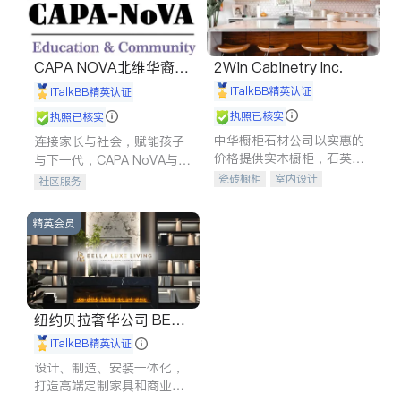
CAPA NOVA北维华裔家
2Win Cabinetry Inc.
长会
iTalkBB精英认证
iTalkBB精英认证
执照已核实
执照已核实
中华橱柜石材公司以实惠的
连接家长与社会，赋能孩子
价格提供实木橱柜，石英石
与下一代，CAPA NoVA与您
台面，多种优质不锈钢水
携手建设包容、公平、充满
瓷砖橱柜
室内设计
社区服务
槽、水龙头与抽油烟机。品
希望的社区。
建筑设计
卫浴洁具
质厨房，家的选择。
室内装修
精英会员
纽约贝拉奢华公司 BELL
A LUXE
iTalkBB精英认证
设计、制造、安装一体化，
打造高端定制家具和商业空