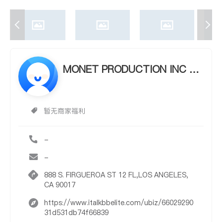
MONET PRODUCTION INC M
ONET PRODUCTION INC
暂无商家福利
-
-
888 S. FIRGUEROA ST 12 FL,LOS ANGELES,
CA 90017
https://www.italkbbelite.com/ubiz/66029290
31d531db74f66839