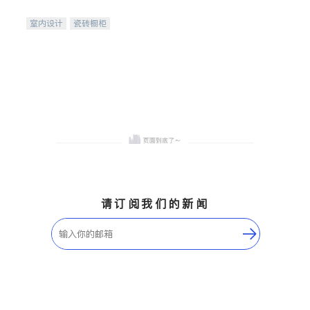
间
室内设计
瓷砖橱柜
卫浴洁具
地板建材
售前软装staging
室内装修
请订阅我们的新闻