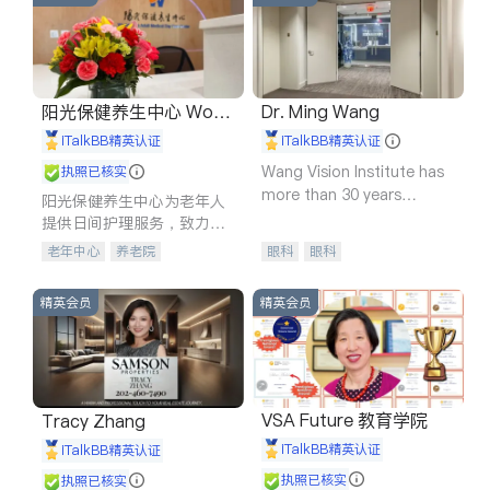
阳光保健养生中心 World
Dr. Ming Wang
shine
iTalkBB精英认证
iTalkBB精英认证
Wang Vision Institute has
执照已核实
more than 30 years
阳光保健养生中心为老年人
experience in
提供日间护理服务，致力于
通过持续的护理创新来有效
老年中心
养老院
眼科
眼科
提升老年人的生活质量。
精英会员
精英会员
VSA Future 教育学院
Tracy Zhang
iTalkBB精英认证
iTalkBB精英认证
执照已核实
执照已核实