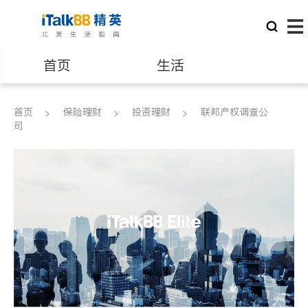
首页
生活
医生
律师
首页
保险理财
投资理财
联邦产权调查公
司
保险理财
房地产租售
建筑装修
教育
养老
非盈利组织