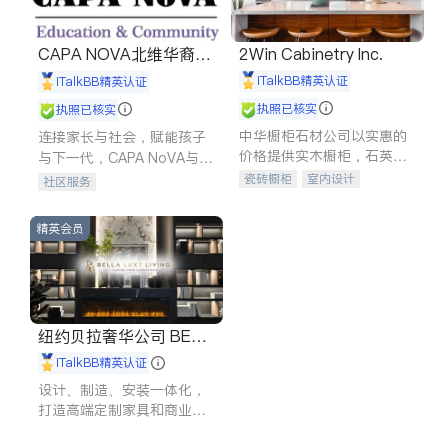
CAPA NOVA北维华裔家
2Win Cabinetry Inc.
长会
iTalkBB精英认证
iTalkBB精英认证
执照已核实
执照已核实
中华橱柜石材公司以实惠的
连接家长与社会，赋能孩子
价格提供实木橱柜，石英石
与下一代，CAPA NoVA与您
台面，多种优质不锈钢水
携手建设包容、公平、充满
瓷砖橱柜
室内设计
社区服务
槽、水龙头与抽油烟机。品
希望的社区。
建筑设计
卫浴洁具
质厨房，家的选择。
室内装修
精英会员
纽约贝拉奢华公司 BELL
A LUXE
iTalkBB精英认证
设计、制造、安装一体化，
打造高端定制家具和商业空
间