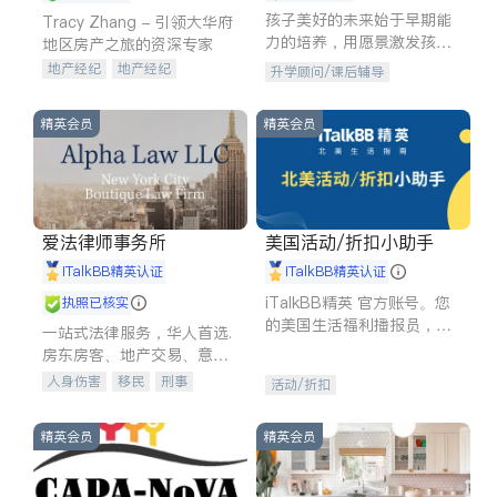
孩子美好的未来始于早期能
Tracy Zhang - 引领大华府
力的培养，用愿景激发孩子
地区房产之旅的资深专家
的学习潜力和动力。理念：
地产经纪
地产经纪
升学顾问/课后辅导
拥有成长型心态是成功的基
地产投资
商业地产
石。
商铺租售
开发商建商
精英会员
精英会员
爱法律师事务所
美国活动/折扣小助手
iTalkBB精英认证
iTalkBB精英认证
iTalkBB精英 官方账号。您
执照已核实
的美国生活福利播报员，精
一站式法律服务，华人首选.
选独家折扣、本地活动与专
房东房客、地产交易、意外
业讲座，第一时间享受您的
伤害、车祸重伤、商业诉
人身伤害
移民
刑事
活动/折扣
专属福利。
讼、商标注册、移民信托、
车祸理赔
民事
房地产
建筑合同、刑事案件全包办
信托/遗嘱
商业
商标注册
精英会员
精英会员
索赔
律师-其它
保释