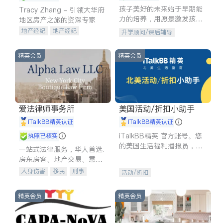
孩子美好的未来始于早期能
Tracy Zhang - 引领大华府
力的培养，用愿景激发孩子
地区房产之旅的资深专家
的学习潜力和动力。理念：
地产经纪
地产经纪
升学顾问/课后辅导
拥有成长型心态是成功的基
地产投资
商业地产
石。
商铺租售
开发商建商
精英会员
精英会员
爱法律师事务所
美国活动/折扣小助手
iTalkBB精英认证
iTalkBB精英认证
iTalkBB精英 官方账号。您
执照已核实
的美国生活福利播报员，精
一站式法律服务，华人首选.
选独家折扣、本地活动与专
房东房客、地产交易、意外
业讲座，第一时间享受您的
伤害、车祸重伤、商业诉
人身伤害
移民
刑事
活动/折扣
专属福利。
讼、商标注册、移民信托、
车祸理赔
民事
房地产
建筑合同、刑事案件全包办
信托/遗嘱
商业
商标注册
精英会员
精英会员
索赔
律师-其它
保释