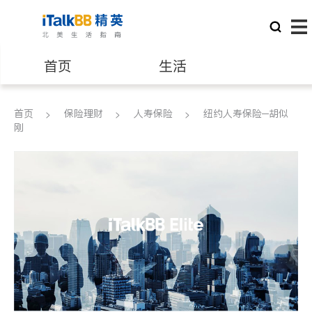
首页
生活
医生
律师
首页
保险理财
人寿保险
纽约人寿保险─胡似
刚
保险理财
房地产租售
建筑装修
教育
养老
非盈利组织