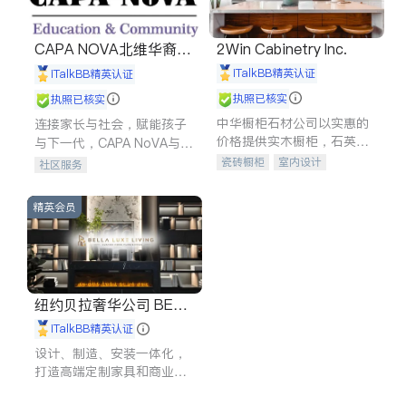
CAPA NOVA北维华裔家
2Win Cabinetry Inc.
长会
iTalkBB精英认证
iTalkBB精英认证
执照已核实
执照已核实
中华橱柜石材公司以实惠的
连接家长与社会，赋能孩子
价格提供实木橱柜，石英石
与下一代，CAPA NoVA与您
台面，多种优质不锈钢水
携手建设包容、公平、充满
瓷砖橱柜
室内设计
社区服务
槽、水龙头与抽油烟机。品
希望的社区。
建筑设计
卫浴洁具
质厨房，家的选择。
室内装修
精英会员
纽约贝拉奢华公司 BELL
A LUXE
iTalkBB精英认证
设计、制造、安装一体化，
打造高端定制家具和商业空
间