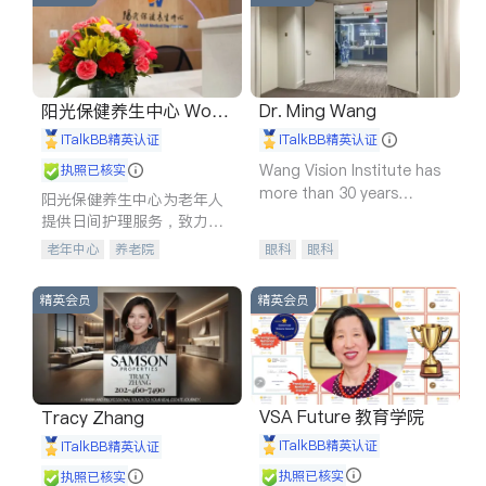
阳光保健养生中心 World
Dr. Ming Wang
shine
iTalkBB精英认证
iTalkBB精英认证
Wang Vision Institute has
执照已核实
more than 30 years
阳光保健养生中心为老年人
experience in
提供日间护理服务，致力于
通过持续的护理创新来有效
老年中心
养老院
眼科
眼科
提升老年人的生活质量。
精英会员
精英会员
VSA Future 教育学院
Tracy Zhang
iTalkBB精英认证
iTalkBB精英认证
执照已核实
执照已核实