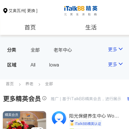
艾奥瓦州
[ 更换 ]
首页
生活
医生
律师
更多
分类
全部
老年中心
房地产租售
建筑装修
更多
区域
All
Iowa
教育
养老
首页
养老
全部
更多精英会员
非盈利组织
推广 | 基于iTalkBB精英会员，进行展示
精英会员
阳光保健养生中心 World
shine
iTalkBB精英认证