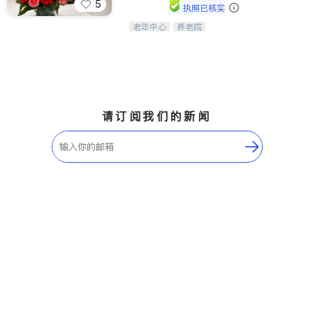
5
执照已核实
ties
老年中心
养老院
阳光保健养生中心为老年人提供日间护
San Diego
理服务，致力于通过持续的护理创新来
有效提升老年人的生活质量。
Inyo & San Bernardino
Riverside
Santa Barbara & Monterey
请订阅我们的新闻