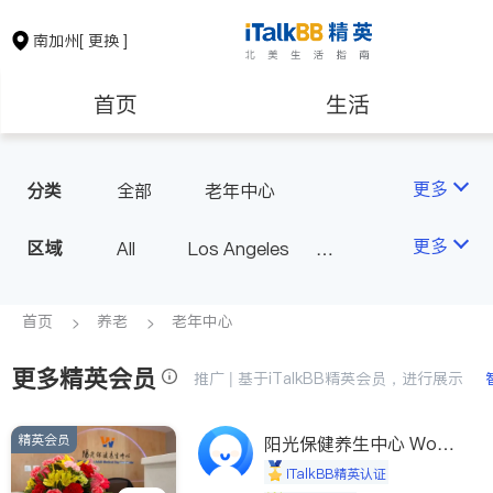
南加州
[ 更换 ]
首页
生活
医生
律师
更多
分类
全部
老年中心
保险理财
房地产租售
更多
区域
All
Los Angeles
Orange County - Irvine
银行贷款
会计师
Alhambra & San Gabriel
首页
养老
老年中心
Arcadia & Rosemead
更多精英会员
建筑装修
教育
推广 | 基于iTalkBB精英会员，进行展示
Diamond Bar & Covina
Rowland Heights & Hacienda H
精英会员
养老
非盈利组织
阳光保健养生中心 World
eights
shine
iTalkBB精英认证
Los Angeles County - Other Ci