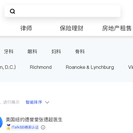
律师
保险理财
房地产租售
非盈利组织
牙科
眼科
妇科
骨科
n, D.C.)
Richmond
Roanoke & Lynchburg
Vi
会员，进行展示
智能排序
美国纽约德誉堂张德超医生
iTalkBB精英认证