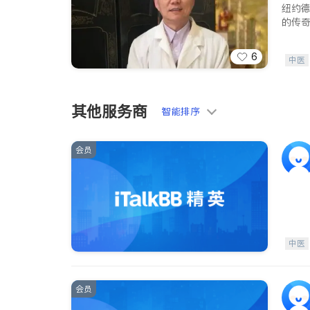
纽约
的传
6
中医
肠胃
骨科
其他服务商
智能排序
会员
中医
会员