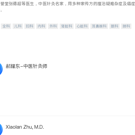
德誉堂张德超等医生，中医针灸名家，用多种家传方药擅治疑难杂症及癌
奇。
全科
儿科
妇科
内科
外科
肾脏科
心脏科
耳鼻喉科
眼科
肺科
肝脏科
皮肤科
泌尿科
风湿病
不孕不育
脊椎神经科
呼吸科
针灸
内分泌科
郝耀东-中医针灸师
Xiaolan Zhu, M.D.