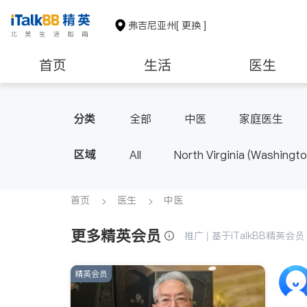
弗吉尼亚州
[ 更换 ]
首页
生活
医生
建筑装修
教育
养老
分类
全部
中医
家庭医生
区域
All
North Virginia (Washingto
首页
医生
中医
更多精英会员
推广 | 基于iTalkBB精英
精英会员