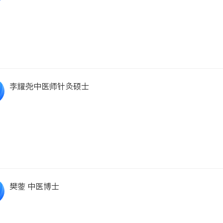
李耀尧中医师针灸硕士
樊蓥 中医博士