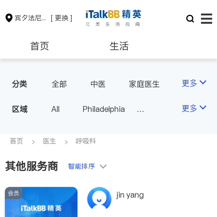
宾夕法尼亚州
[ 更换 ]
首页
生活
医生
律师
更多
分类
全部
中医
家庭医生
心理医生
医美
牙科
保险理财
房地产租售
更多
区域
All
Philadelphia
眼科
妇科
儿科
Pittsburgh
耳鼻喉科
精神科
银行贷款
会计师
PA - Other Cities
首页
医生
呼吸科
心脏科
神经科
肠胃肝脏科
外科
其他服务商
建筑装修
教育
智能排序
皮肤科
麻醉科
泌尿科
风湿病
会员
养老
非盈利组织
jin yang
呼吸科
医生-其它