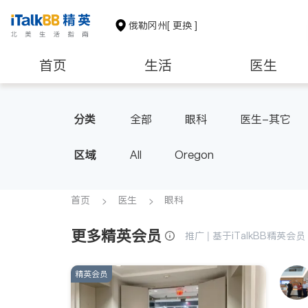
俄勒冈州
[ 更换 ]
首页
生活
医生
养老
非盈利组织
分类
全部
眼科
医生-其它
区域
All
Oregon
首页
医生
眼科
更多精英会员
推广 | 基于iTalkBB精英
精英会员