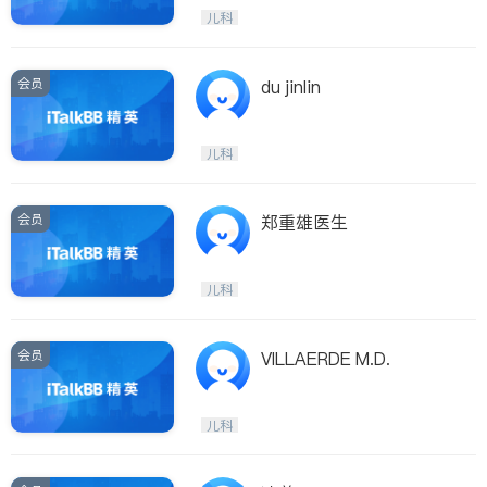
医生-其它
内分泌科
儿科
骨科
会员
du jinlin
儿科
会员
郑重雄医生
儿科
会员
VILLAERDE M.D.
儿科