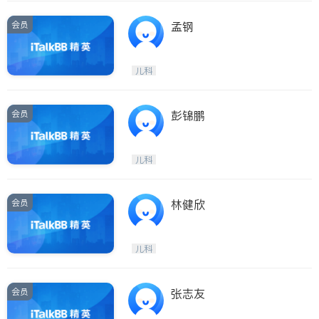
会员
孟钢
儿科
会员
彭锦鹏
儿科
会员
林健欣
儿科
会员
张志友