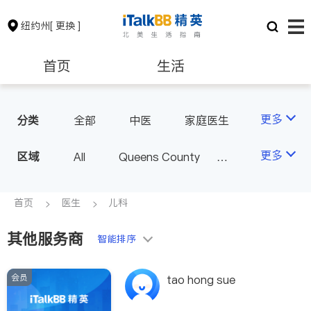
纽约州
[ 更换 ]
首页
生活
医生
律师
更多
分类
全部
中医
家庭医生
心理医生
医美
牙科
保险理财
房地产租售
更多
区域
All
Queens County
眼科
妇科
儿科
Kings County
New York
耳鼻喉科
精神科
银行贷款
会计师
Long Island
Bronx County
首页
医生
儿科
心脏科
足科
神经科
Staten Island
肠胃肝脏科
外科
其他服务商
建筑装修
教育
智能排序
Buffalo & Syracuse
皮肤科
麻醉科
Westchester County & Orange
泌尿科
风湿病
会员
养老
非盈利组织
tao hong sue
County
不孕不育
呼吸科
Albany