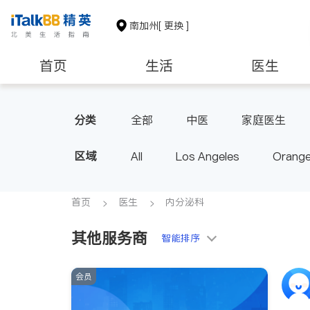
南加州
[ 更换 ]
首页
生活
医生
建筑装修
教育
养老
分类
全部
中医
家庭医生
心脏科
足科
神经科
区域
All
Los Angeles
Orange
脊椎神经科
呼吸科
医生
Diamond Bar & Covina
Rowla
Inyo & San Bernardino
Rivers
首页
医生
内分泌科
其他服务商
智能排序
会员