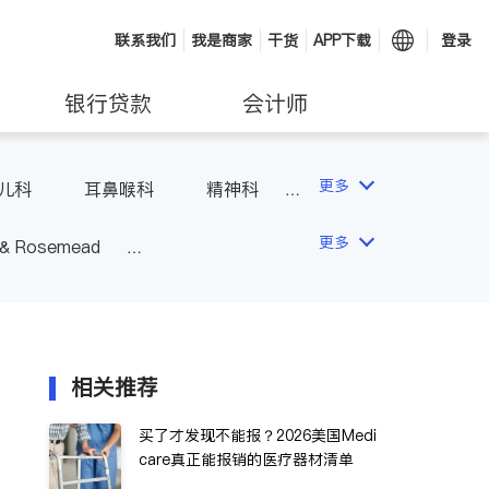
联系我们
我是商家
干货
APP下载
登录
银行贷款
会计师
更多
儿科
耳鼻喉科
精神科
科
风湿病
不孕不育
更多
 & Rosemead
Other Cities
San Diego
相关推荐
买了才发现不能报？2026美国Medi
care真正能报销的医疗器材清单