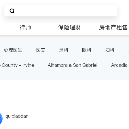
律师
保险理财
房地产租售
非盈利组织
心理医生
医美
牙科
眼科
妇科
肠胃肝脏科
外科
皮肤科
麻醉科
泌尿
 County - Irvine
Alhambra & San Gabriel
Arcadia
-其它
内分泌科
骨科
nd Heights & Hacienda Heights
Los Angeles County - 
ide
Santa Barbara & Monterey
qu xiaodan