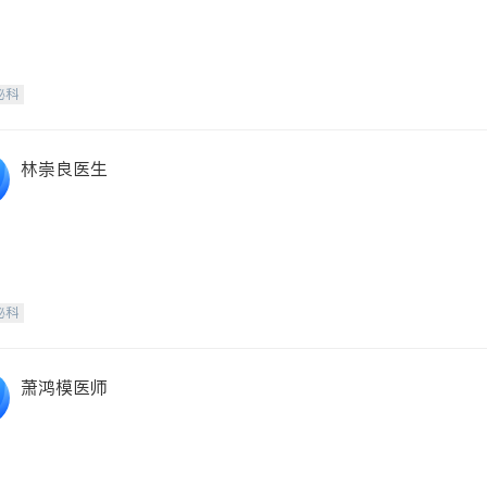
泌科
林崇良医生
泌科
萧鸿模医师