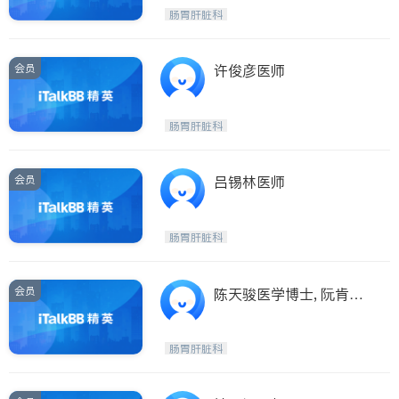
呼吸科
医生-其它
肠胃肝脏科
ties
内分泌科
骨科
San Diego
会员
许俊彦医师
Inyo & San Bernardino
Riverside
肠胃肝脏科
Santa Barbara & Monterey
会员
吕锡林医师
肠胃肝脏科
会员
陈天骏医学博士, 阮肯医
学博士
肠胃肝脏科