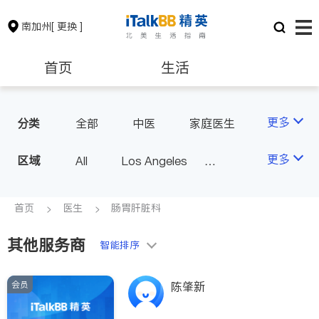
南加州
[ 更换 ]
首页
生活
医生
律师
更多
分类
全部
中医
家庭医生
心理医生
医美
牙科
保险理财
房地产租售
更多
区域
All
Los Angeles
眼科
妇科
儿科
Orange County - Irvine
耳鼻喉科
精神科
银行贷款
会计师
Alhambra & San Gabriel
首页
医生
肠胃肝脏科
心脏科
足科
神经科
Arcadia & Rosemead
肠胃肝脏科
外科
其他服务商
建筑装修
教育
智能排序
Diamond Bar & Covina
皮肤科
麻醉科
Rowland Heights & Hacienda H
泌尿科
风湿病
会员
养老
非盈利组织
陈肇新
eights
不孕不育
脊椎神经科
Los Angeles County - Other Ci