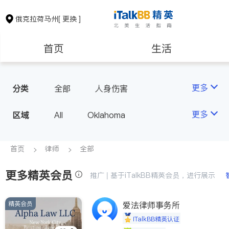
俄克拉荷马州
[ 更换 ]
首页
生活
医生
律师
更多
分类
全部
人身伤害
房地产租售
建筑装修
更多
区域
All
Oklahoma
教育
养老
首页
律师
全部
更多精英会员
非盈利组织
推广 | 基于iTalkBB精英会员，进行展示
精英会员
爱法律师事务所
iTalkBB精英认证