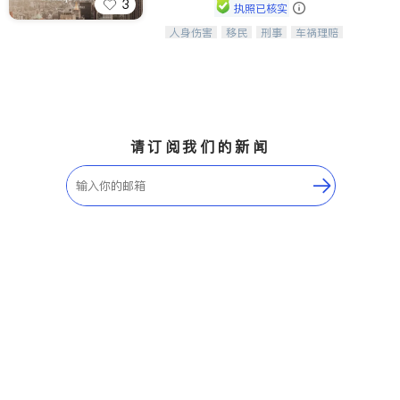
3
执照已核实
人身伤害
移民
刑事
车祸理赔
一站式法律服务，华人首选.房东房
民事
房地产
信托/遗嘱
商业
客、地产交易、意外伤害、车祸重伤、
商标注册
索赔
律师-其它
保释
商业诉讼、商标注册、移民信托、建筑
合同、刑事案件全包办
请订阅我们的新闻