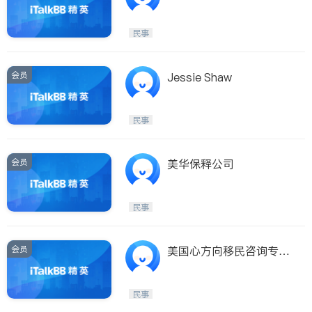
Bail Bonds
民事
会员
Jessie Shaw
民事
会员
美华保释公司
民事
会员
美国心方向移民咨询专注
身份恢复 转换 延期 绿卡
申请 离婚等业务
民事