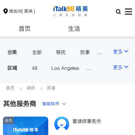
南加州
[ 更换 ]
首页
生活
医生
律师
更多
分类
全部
移民
民事
车祸理赔
信托/遗嘱
保险理财
房地产租售
更多
区域
All
Los Angeles
商业
律师-其它
Orange County - Irvine
人身伤害
银行贷款
会计师
Alhambra & San Gabriel
首页
律师
民事
Arcadia & Rosemead
其他服务商
建筑装修
教育
智能排序
Diamond Bar & Covina
Rowland Heights & Hacienda H
会员
养老
非盈利组织
蕾律师事务所
eights
Los Angeles County - Other Ci