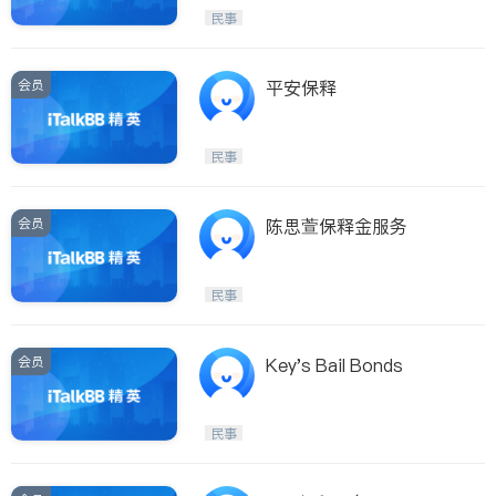
民事
ties
San Diego
会员
平安保释
Inyo & San Bernardino
Riverside
民事
Santa Barbara & Monterey
会员
陈思萱保释金服务
民事
会员
Key's Bail Bonds
民事