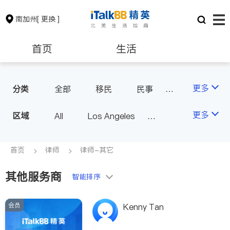
南加州
[ 更换 ]
首页
生活
医生
律师
更多
分类
全部
移民
民事
车祸理赔
信托/遗嘱
保险理财
房地产租售
更多
区域
All
Los Angeles
商业
律师-其它
Orange County - Irvine
人身伤害
银行贷款
会计师
Alhambra & San Gabriel
首页
律师
律师-其它
Arcadia & Rosemead
其他服务商
建筑装修
教育
智能排序
Diamond Bar & Covina
Rowland Heights & Hacienda H
会员
养老
非盈利组织
Kenny Tan
eights
Los Angeles County - Other Ci