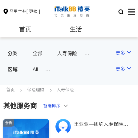
马里兰州
[ 更换 ]
首页
生活
医生
律师
更多
分类
全部
人寿保险
投资理财
汽车保险
保险理财
房地产租售
更多
区域
All
Montgomery County (Washington,
银行贷款
会计师
D.C.)
首页
保险理财
人寿保险
Baltimore
Ocean City
其他服务商
建筑装修
教育
智能排序
会员
养老
非盈利组织
王亚亚—纽约人寿保险公
司