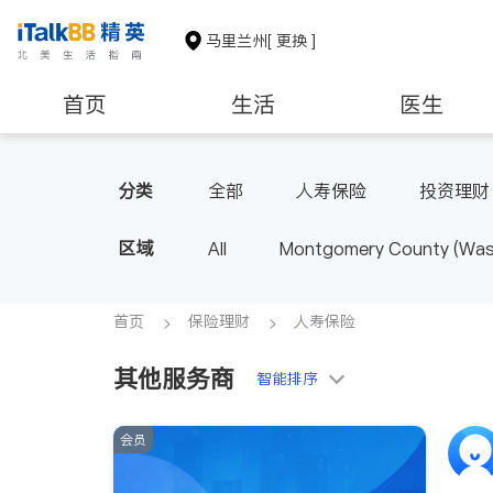
马里兰州
[ 更换 ]
首页
生活
医生
建筑装修
教育
养老
分类
全部
人寿保险
投资理财
区域
All
Montgomery County (Wash
首页
保险理财
人寿保险
其他服务商
智能排序
会员