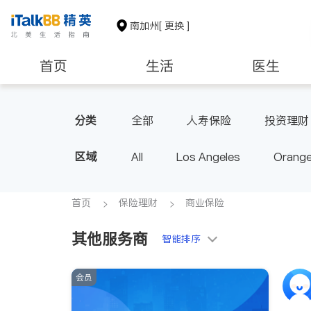
南加州
[ 更换 ]
首页
生活
医生
建筑装修
教育
养老
分类
全部
人寿保险
投资理财
区域
All
Los Angeles
Orange
Diamond Bar & Covina
Rowla
Inyo & San Bernardino
Rivers
首页
保险理财
商业保险
其他服务商
智能排序
会员