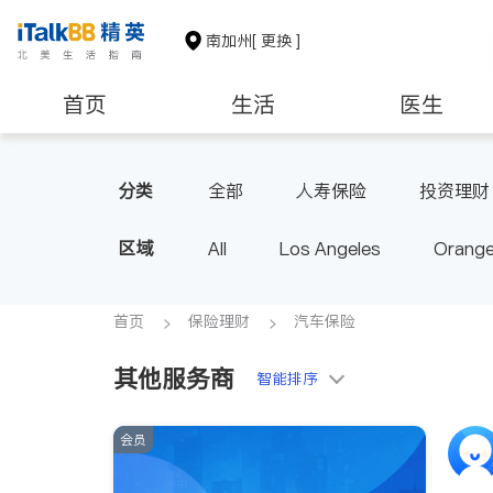
南加州
[ 更换 ]
首页
生活
医生
建筑装修
教育
养老
分类
全部
人寿保险
投资理财
区域
All
Los Angeles
Orange
Diamond Bar & Covina
Rowla
Inyo & San Bernardino
Rivers
首页
保险理财
汽车保险
其他服务商
智能排序
会员