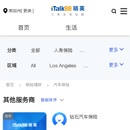
南加州
[ 更换 ]
首页
生活
医生
律师
更多
分类
全部
人寿保险
投资理财
汽车保险
保险理财
房地产租售
更多
区域
All
Los Angeles
商业保险
Orange County - Irvine
银行贷款
会计师
Alhambra & San Gabriel
首页
保险理财
汽车保险
Arcadia & Rosemead
其他服务商
建筑装修
教育
智能排序
Diamond Bar & Covina
Rowland Heights & Hacienda H
会员
养老
非盈利组织
钻石汽车保险
eights
Los Angeles County - Other Ci