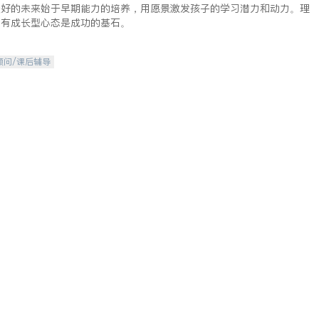
美好的未来始于早期能力的培养，用愿景激发孩子的学习潜力和动力。理
拥有成长型心态是成功的基石。
顾问/课后辅导