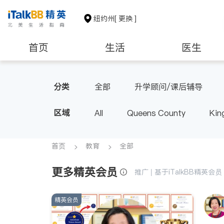
纽约州
[ 更换 ]
首页
生活
医生
建筑装修
教育
养老
分类
全部
升学顾问/课后辅导
区域
All
Queens County
Kin
Buffalo & Syracuse
Westche
首页
教育
全部
更多精英会员
推广 | 基于iTalkBB精英
精英会员