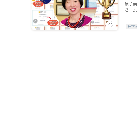
孩子
念：
升学