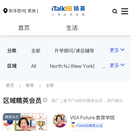
新泽西州
[ 更换 ]
首页
生活
医生
律师
更多
分类
全部
升学顾问/课后辅导
保险理财
房地产租售
更多
区域
All
North NJ (New York)
South NJ (Philadelphia)
银行贷款
会计师
首页
教育
全部
区域精英会员
建筑装修
教育
推广 | 基于iTalkBB精英会员，进行展示
精英会员
养老
非盈利组织
VSA Future 教育学院
iTalkBB精英认证