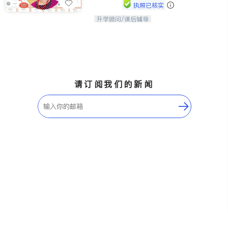
执照已核实
升学顾问/课后辅导
孩子美好的未来始于早期能力的培养，
用愿景激发孩子的学习潜力和动力。理
念：拥有成长型心态是成功的基石。
请订阅我们的新闻