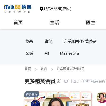
明尼苏达州
[ 更换 ]
首页
生活
医生
非盈利组织
分类
全部
升学顾问/课后辅导
区域
All
Minnesota
首页
教育
升学顾问/课后辅导
更多精英会员
推广 | 基于iTalkBB精英
精英会员