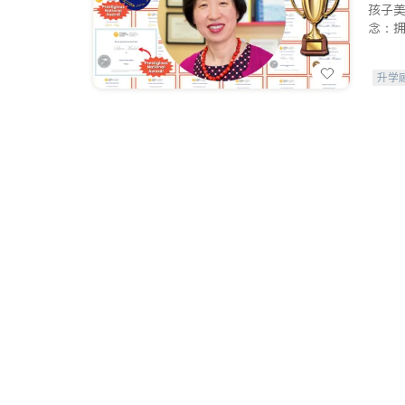
孩子
念：
升学