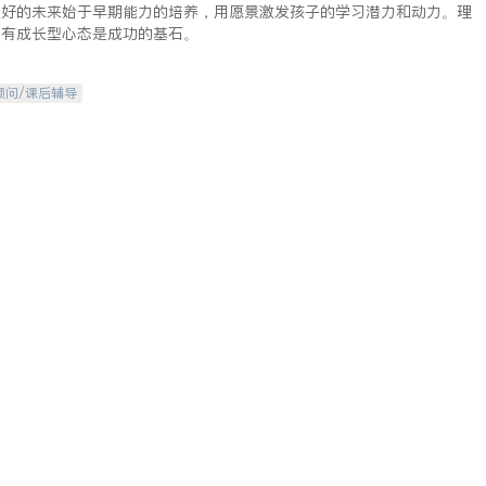
美好的未来始于早期能力的培养，用愿景激发孩子的学习潜力和动力。理
拥有成长型心态是成功的基石。
顾问/课后辅导