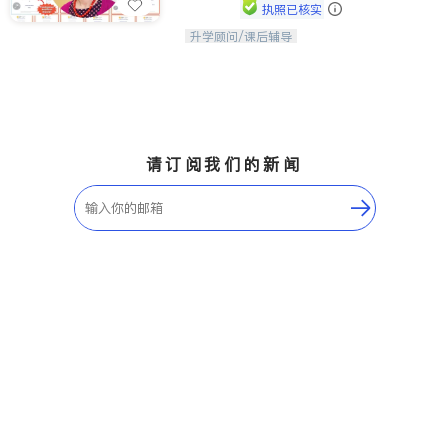
执照已核实
升学顾问/课后辅导
孩子美好的未来始于早期能力的培养，
用愿景激发孩子的学习潜力和动力。理
念：拥有成长型心态是成功的基石。
请订阅我们的新闻