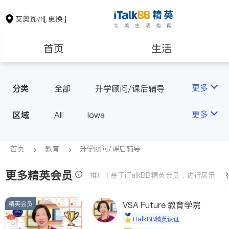
艾奥瓦州
[ 更换 ]
首页
生活
医生
律师
更多
分类
全部
升学顾问/课后辅导
房地产租售
建筑装修
更多
区域
All
Iowa
教育
养老
首页
教育
升学顾问/课后辅导
更多精英会员
非盈利组织
推广 | 基于iTalkBB精英会员，进行展示
精英会员
VSA Future 教育学院
iTalkBB精英认证