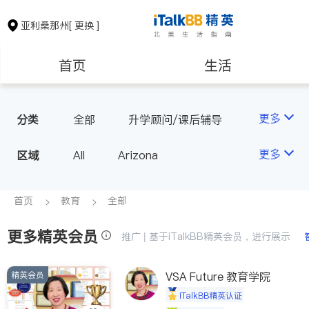
亚利桑那州
[ 更换 ]
首页
生活
医生
律师
更多
分类
全部
升学顾问/课后辅导
房地产租售
建筑装修
更多
区域
All
Arizona
教育
养老
首页
教育
全部
更多精英会员
非盈利组织
推广 | 基于iTalkBB精英会员，进行展示
精英会员
VSA Future 教育学院
iTalkBB精英认证