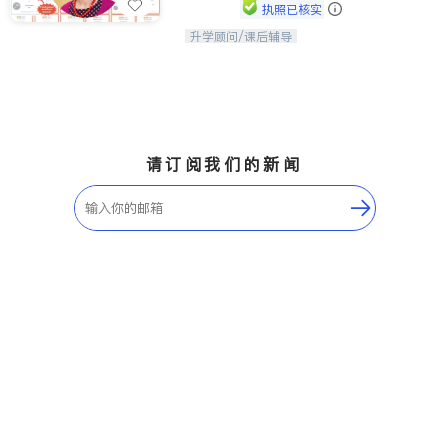
执照已核实
升学顾问/课后辅导
孩子美好的未来始于早期能力的培养，
用愿景激发孩子的学习潜力和动力。理
念：拥有成长型心态是成功的基石。
请订阅我们的新闻