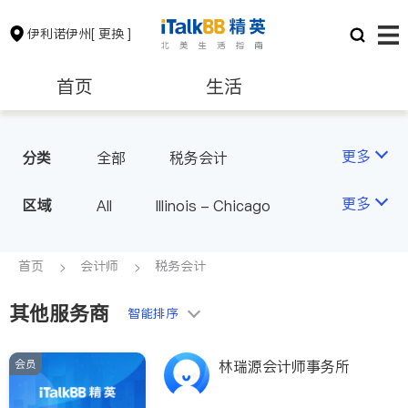
伊利诺伊州
[ 更换 ]
首页
生活
医生
律师
更多
分类
全部
税务会计
保险理财
房地产租售
更多
区域
All
Illinois - Chicago
银行贷款
会计师
首页
会计师
税务会计
其他服务商
建筑装修
教育
智能排序
会员
养老
非盈利组织
林瑞源会计师事务所