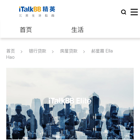
首页
生活
医生
律师
首页
银行贷款
房屋贷款
郝星霞 Ella
Hao
保险理财
房地产租售
银行贷款
会计师
建筑装修