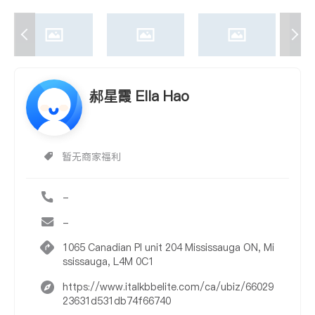
郝星霞 Ella Hao
暂无商家福利
-
-
1065 Canadian Pl unit 204 Mississauga ON, Mi
ssissauga, L4M 0C1
https://www.italkbbelite.com/ca/ubiz/66029
23631d531db74f66740