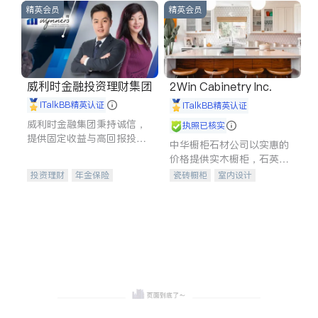
精英会员
精英会员
威利时金融投资理财集团
2Win Cabinetry Inc.
iTalkBB精英认证
iTalkBB精英认证
威利时金融集团秉持诚信，
执照已核实
提供固定收益与高回报投资
中华橱柜石材公司以实惠的
等服务。我们专注于投资、
价格提供实木橱柜，石英石
保险及传承规划等多元化组
台面，多种优质不锈钢水
投资理财
年金保险
瓷砖橱柜
室内设计
合，助力客户实现目标
槽、水龙头与抽油烟机。品
一站式财税规划
人寿保险
建筑设计
卫浴洁具
质厨房，家的选择。
投资理财
医疗保险
室内装修
养老保险
员工保险
长期护理医疗保险
伤残保险
个人保险