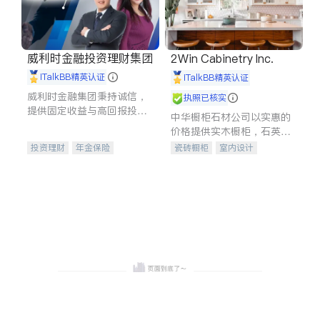
威利时金融投资理财集团
2Win Cabinetry Inc.
iTalkBB精英认证
iTalkBB精英认证
威利时金融集团秉持诚信，
执照已核实
提供固定收益与高回报投资
中华橱柜石材公司以实惠的
等服务。我们专注于投资、
价格提供实木橱柜，石英石
保险及传承规划等多元化组
台面，多种优质不锈钢水
投资理财
年金保险
瓷砖橱柜
室内设计
合，助力客户实现目标
槽、水龙头与抽油烟机。品
一站式财税规划
人寿保险
建筑设计
卫浴洁具
质厨房，家的选择。
投资理财
医疗保险
室内装修
养老保险
员工保险
长期护理医疗保险
伤残保险
个人保险