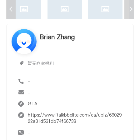
Brian Zhang
暂无商家福利
-
-
GTA
https://www.italkbbelite.com/ca/ubiz/66029
22a31d531db74f66738
-