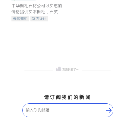
中华橱柜石材公司以实惠的
价格提供实木橱柜，石英石
台面，多种优质不锈钢水
瓷砖橱柜
室内设计
槽、水龙头与抽油烟机。品
建筑设计
卫浴洁具
质厨房，家的选择。
室内装修
请订阅我们的新闻