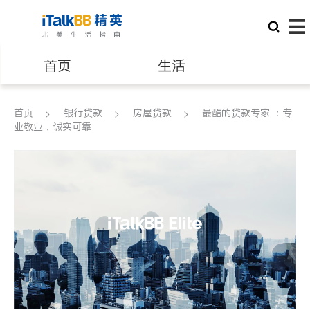
首页
生活
医生
律师
首页
银行贷款
房屋贷款
最酷的贷款专家 ：专
业敬业，诚实可靠
保险理财
房地产租售
银行贷款
会计师
建筑装修