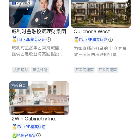
威利时金融投资理财集团
Quilchena West
iTalkBB精英认证
iTalkBB精英认证
威利时金融集团秉持诚信，
为家庭精心打造的 110 套宽
提供固定收益与高回报投资
敞三房与四房联排别墅
等服务。我们专注于投资、
保险及传承规划等多元化组
投资理财
年金保险
开发商建商
开发商建商
合，助力客户实现目标
一站式财税规划
人寿保险
地产投资
投资理财
医疗保险
精英会员
养老保险
员工保险
长期护理医疗保险
伤残保险
个人保险
2Win Cabinetry Inc.
iTalkBB精英认证
执照已核实