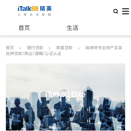
首页
生活
医生
律师
首页
银行贷款
房屋贷款
翁律师专业地产买卖
抵押贷款/商业/遗嘱/公证认证
保险理财
房地产租售
银行贷款
会计师
建筑装修