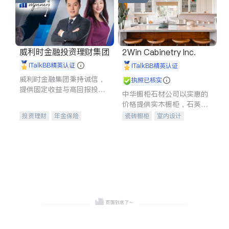
威利时金融投资理财集团
2Win Cabinetry Inc.
iTalkBB精英认证
iTalkBB精英认证
威利时金融集团秉持诚信，
执照已核实
提供固定收益与高回报投资
中华橱柜石材公司以实惠的
等服务。我们专注于投资、
价格提供实木橱柜，石英石
保险及传承规划等多元化组
台面，多种优质不锈钢水
投资理财
年金保险
瓷砖橱柜
室内设计
合，助力客户实现目标
槽、水龙头与抽油烟机。品
一站式财税规划
人寿保险
建筑设计
卫浴洁具
质厨房，家的选择。
投资理财
医疗保险
室内装修
养老保险
员工保险
长期护理医疗保险
伤残保险
个人保险