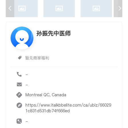
孙振先中医师
暂无商家福利
-
-
Montreal QC, Canada
https://www.italkbbelite.com/ca/ubiz/66029
1c831d531db74f666ed
-