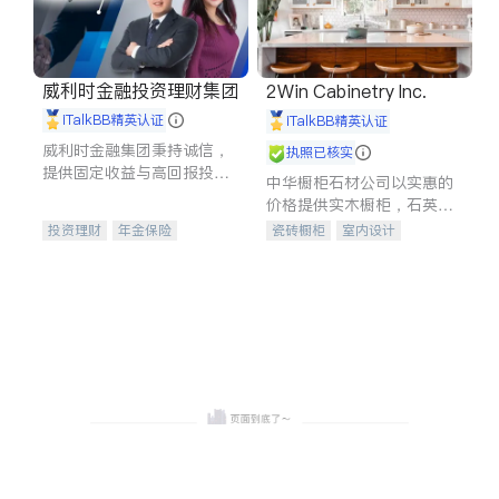
威利时金融投资理财集团
2Win Cabinetry Inc.
iTalkBB精英认证
iTalkBB精英认证
威利时金融集团秉持诚信，
执照已核实
提供固定收益与高回报投资
中华橱柜石材公司以实惠的
等服务。我们专注于投资、
价格提供实木橱柜，石英石
保险及传承规划等多元化组
台面，多种优质不锈钢水
投资理财
年金保险
瓷砖橱柜
室内设计
合，助力客户实现目标
槽、水龙头与抽油烟机。品
一站式财税规划
人寿保险
建筑设计
卫浴洁具
质厨房，家的选择。
投资理财
医疗保险
室内装修
养老保险
员工保险
长期护理医疗保险
伤残保险
个人保险