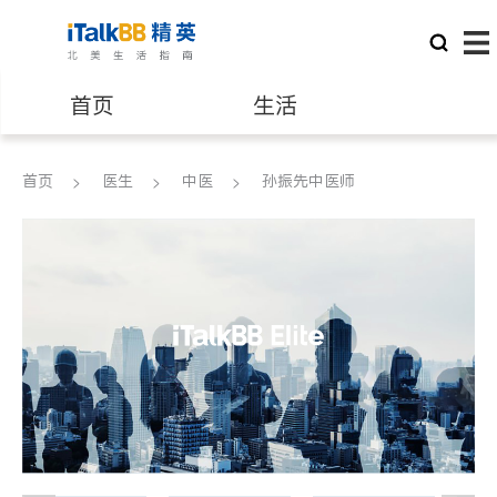
首页
生活
医生
律师
首页
医生
中医
孙振先中医师
保险理财
房地产租售
银行贷款
会计师
建筑装修