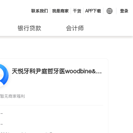
联系我们
我是商家
干货
APP下载
登录
银行贷款
会计师
天悦牙科尹庭哲牙医woodbine&hy
7costco特惠
暂无商家福利
-
-