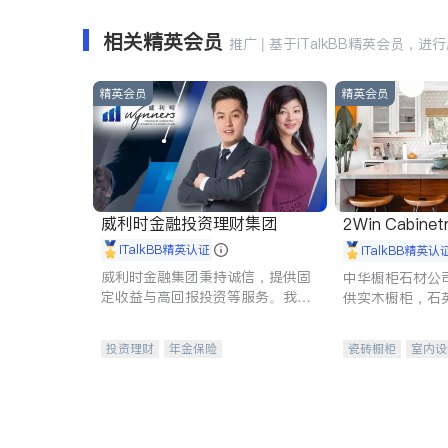
相关精英会员
推广 | 基于iTalkBB精英会员，进
精英会员
精英会员
威利时金融投资理财集团
2Win Cabinetr
iTalkBB精英认证
iTalkBB精英认
威利时金融集团秉持诚信，提供固
中华橱柜石材公
定收益与高回报投资等服务。我们
供实木橱柜，石
专注于投资、保险及传承规划等多
质不锈钢水槽、
元化组合，助力客户实现目标
机。品质厨房，
投资理财
年金保险
瓷砖橱柜
室内设
一站式财税规划
人寿保险
卫浴洁具
室内
投资理财
医疗保险
养老保险
员工保险
长期护理医疗保险
伤残保险
个人保险