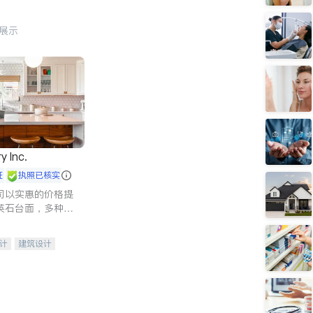
行展示
y Inc.
证
执照已核实
司以实惠的价格提
英石台面，多种优
水龙头与抽油烟
家的选择。
计
建筑设计
装修