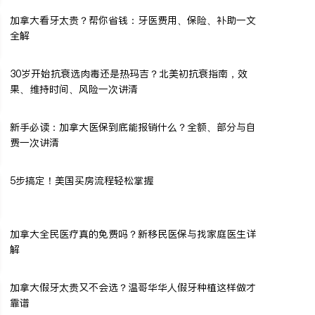
加拿大看牙太贵？帮你省钱：牙医费用、保险、补助一文
全解
30岁开始抗衰选肉毒还是热玛吉？北美初抗衰指南，效
果、维持时间、风险一次讲清
新手必读：加拿大医保到底能报销什么？全额、部分与自
费一次讲清
5步搞定！美国买房流程轻松掌握
加拿大全民医疗真的免费吗？新移民医保与找家庭医生详
解
加拿大假牙太贵又不会选？温哥华华人假牙种植这样做才
靠谱