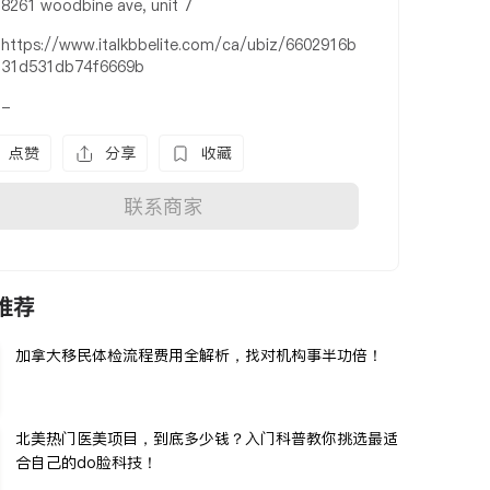
8261 woodbine ave, unit 7
https://www.italkbbelite.com/ca/ubiz/6602916b
31d531db74f6669b
-
点赞
分享
收藏
联系商家
推荐
加拿大移民体检流程费用全解析，找对机构事半功倍！
北美热门医美项目，到底多少钱？入门科普教你挑选最适
合自己的do脸科技！