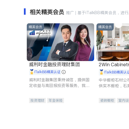
相关精英会员
推广 | 基于iTalkBB精英会员，进
精英会员
精英会员
威利时金融投资理财集团
2Win Cabinetr
iTalkBB精英认证
iTalkBB精英认
威利时金融集团秉持诚信，提供固
中华橱柜石材公
定收益与高回报投资等服务。我们
供实木橱柜，石
专注于投资、保险及传承规划等多
质不锈钢水槽、
元化组合，助力客户实现目标
机。品质厨房，
投资理财
年金保险
瓷砖橱柜
室内设
一站式财税规划
人寿保险
卫浴洁具
室内
投资理财
医疗保险
养老保险
员工保险
长期护理医疗保险
伤残保险
个人保险