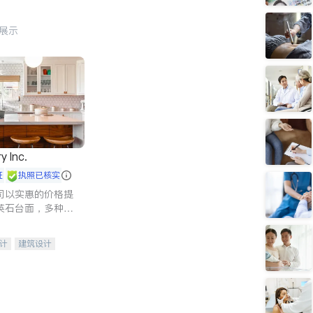
行展示
y Inc.
证
执照已核实
司以实惠的价格提
英石台面，多种优
水龙头与抽油烟
家的选择。
计
建筑设计
装修