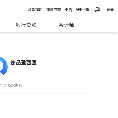
联系我们
我是商家
干货
APP下载
登录
银行贷款
会计师
谢品盈西医
暂无商家福利
-
-