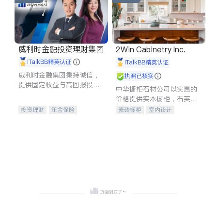
威利时金融投资理财集团
2Win Cabinetry Inc.
iTalkBB精英认证
iTalkBB精英认证
威利时金融集团秉持诚信，
执照已核实
提供固定收益与高回报投资
中华橱柜石材公司以实惠的
等服务。我们专注于投资、
价格提供实木橱柜，石英石
保险及传承规划等多元化组
台面，多种优质不锈钢水
投资理财
年金保险
瓷砖橱柜
室内设计
合，助力客户实现目标
槽、水龙头与抽油烟机。品
一站式财税规划
人寿保险
建筑设计
卫浴洁具
质厨房，家的选择。
投资理财
医疗保险
室内装修
养老保险
员工保险
长期护理医疗保险
伤残保险
个人保险