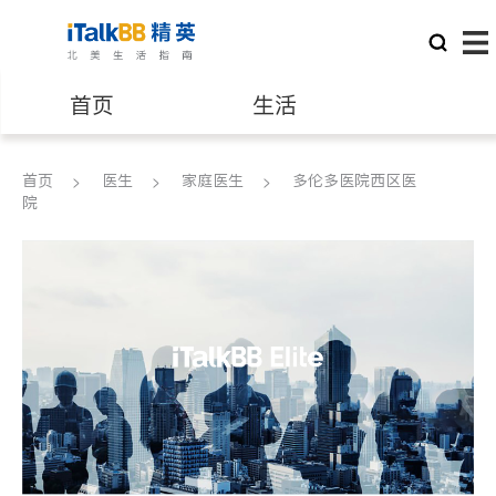
首页
生活
医生
律师
首页
医生
家庭医生
多伦多医院西区医
院
保险理财
房地产租售
银行贷款
会计师
建筑装修