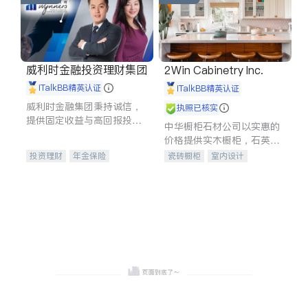
威利时金融投资理财集团
2Win Cabinetry Inc.
iTalkBB精英认证
iTalkBB精英认证
威利时金融集团秉持诚信，
执照已核实
提供固定收益与高回报投资
中华橱柜石材公司以实惠的
等服务。我们专注于投资、
价格提供实木橱柜，石英石
保险及传承规划等多元化组
台面，多种优质不锈钢水
投资理财
年金保险
瓷砖橱柜
室内设计
合，助力客户实现目标
槽、水龙头与抽油烟机。品
一站式财税规划
人寿保险
建筑设计
卫浴洁具
质厨房，家的选择。
投资理财
医疗保险
室内装修
养老保险
员工保险
长期护理医疗保险
伤残保险
个人保险