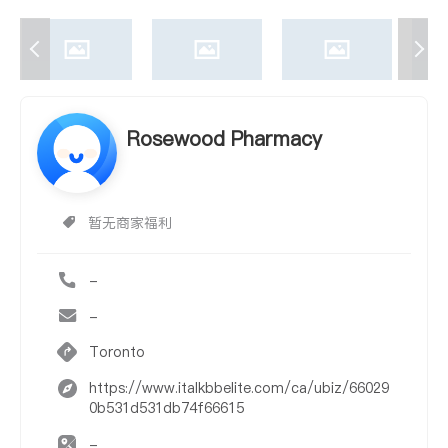
Rosewood Pharmacy
暂无商家福利
-
-
Toronto
https://www.italkbbelite.com/ca/ubiz/66029
0b531d531db74f66615
-