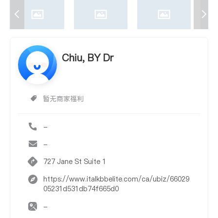
Chiu, BY Dr
暂无商家福利
-
-
727 Jane St Suite 1
https://www.italkbbelite.com/ca/ubiz/66029
05231d531db74f665d0
-