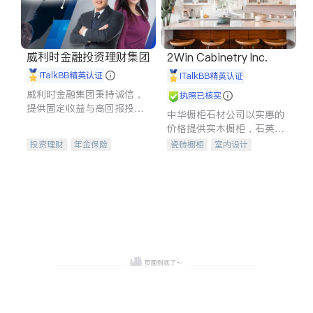
威利时金融投资理财集团
2Win Cabinetry Inc.
iTalkBB精英认证
iTalkBB精英认证
威利时金融集团秉持诚信，
执照已核实
提供固定收益与高回报投资
中华橱柜石材公司以实惠的
等服务。我们专注于投资、
价格提供实木橱柜，石英石
保险及传承规划等多元化组
台面，多种优质不锈钢水
投资理财
年金保险
瓷砖橱柜
室内设计
合，助力客户实现目标
槽、水龙头与抽油烟机。品
一站式财税规划
人寿保险
建筑设计
卫浴洁具
质厨房，家的选择。
投资理财
医疗保险
室内装修
养老保险
员工保险
长期护理医疗保险
伤残保险
个人保险