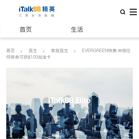
首页
生活
医生
律师
首页
医生
家庭医生
EVERGREEN特惠:申报任
何保单可获$100加油卡
保险理财
房地产租售
银行贷款
会计师
建筑装修