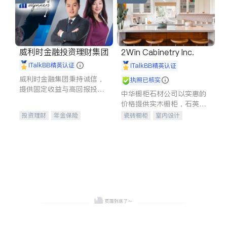
威利时金融投资理财集团
2Win Cabinetry Inc.
iTalkBB精英认证
iTalkBB精英认证
威利时金融集团秉持诚信，
执照已核实
提供固定收益与高回报投资
中华橱柜石材公司以实惠的
等服务。我们专注于投资、
价格提供实木橱柜，石英石
保险及传承规划等多元化组
台面，多种优质不锈钢水
投资理财
年金保险
瓷砖橱柜
室内设计
合，助力客户实现目标
槽、水龙头与抽油烟机。品
一站式财税规划
人寿保险
建筑设计
卫浴洁具
质厨房，家的选择。
投资理财
医疗保险
室内装修
养老保险
员工保险
长期护理医疗保险
伤残保险
个人保险