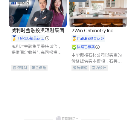
威利时金融投资理财集团
2Win Cabinetry Inc.
iTalkBB精英认证
iTalkBB精英认证
威利时金融集团秉持诚信，
执照已核实
提供固定收益与高回报投资
中华橱柜石材公司以实惠的
等服务。我们专注于投资、
价格提供实木橱柜，石英石
保险及传承规划等多元化组
台面，多种优质不锈钢水
投资理财
年金保险
瓷砖橱柜
室内设计
合，助力客户实现目标
槽、水龙头与抽油烟机。品
一站式财税规划
人寿保险
建筑设计
卫浴洁具
质厨房，家的选择。
投资理财
医疗保险
室内装修
养老保险
员工保险
长期护理医疗保险
伤残保险
个人保险