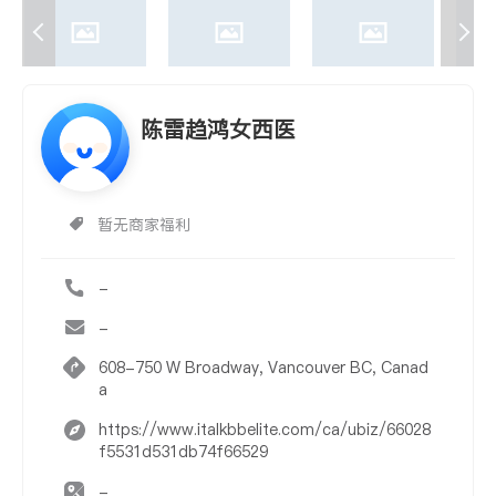
陈雷趋鸿女西医
暂无商家福利
-
-
608-750 W Broadway, Vancouver BC, Canad
a
https://www.italkbbelite.com/ca/ubiz/66028
f5531d531db74f66529
-