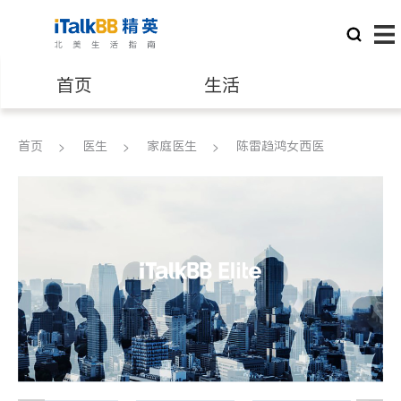
首页
生活
医生
律师
首页
医生
家庭医生
陈雷趋鸿女西医
保险理财
房地产租售
银行贷款
会计师
建筑装修