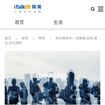
首页
生活
医生
律师
首页
律师
移民
李杰辉律师:一流离婚,移民,商
业,诉讼服务
保险理财
房地产租售
银行贷款
会计师
建筑装修