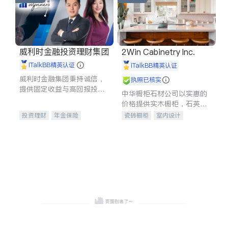
威利时金融投资理财集团
2Win Cabinetry Inc.
iTalkBB精英认证
iTalkBB精英认证
威利时金融集团秉持诚信，
执照已核实
提供固定收益与高回报投资
中华橱柜石材公司以实惠的
等服务。我们专注于投资、
价格提供实木橱柜，石英石
保险及传承规划等多元化组
台面，多种优质不锈钢水
投资理财
年金保险
瓷砖橱柜
室内设计
合，助力客户实现目标
槽、水龙头与抽油烟机。品
一站式财税规划
人寿保险
建筑设计
卫浴洁具
质厨房，家的选择。
投资理财
医疗保险
室内装修
养老保险
员工保险
长期护理医疗保险
伤残保险
个人保险