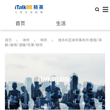
首页
生活
医生
律师
首页
律师
移民
维多利亚律师事务所:婚姻/调
解/雇佣/遗嘱/民事/移民
保险理财
房地产租售
银行贷款
会计师
建筑装修