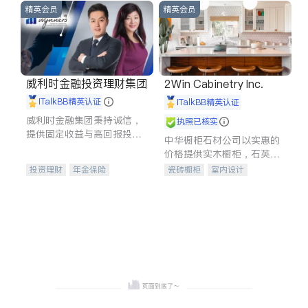
精英会员
精英会员
威利时金融投资理财集团
2Win Cabinetry Inc.
iTalkBB精英认证
iTalkBB精英认证
威利时金融集团秉持诚信，
执照已核实
提供固定收益与高回报投资
中华橱柜石材公司以实惠的
等服务。我们专注于投资、
价格提供实木橱柜，石英石
保险及传承规划等多元化组
台面，多种优质不锈钢水
投资理财
年金保险
瓷砖橱柜
室内设计
合，助力客户实现目标
槽、水龙头与抽油烟机。品
一站式财税规划
人寿保险
建筑设计
卫浴洁具
质厨房，家的选择。
投资理财
医疗保险
室内装修
养老保险
员工保险
长期护理医疗保险
伤残保险
个人保险