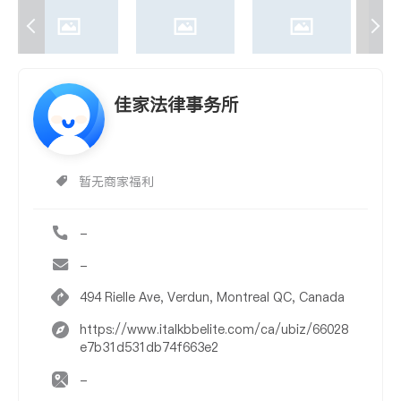
佳家法律事务所
暂无商家福利
-
-
494 Rielle Ave, Verdun, Montreal QC, Canada
https://www.italkbbelite.com/ca/ubiz/66028
e7b31d531db74f663e2
-