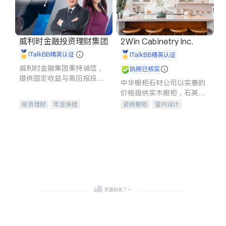
威利时金融投资理财集团
2Win Cabinetry Inc.
iTalkBB精英认证
iTalkBB精英认证
威利时金融集团秉持诚信，
执照已核实
提供固定收益与高回报投资
中华橱柜石材公司以实惠的
等服务。我们专注于投资、
价格提供实木橱柜，石英石
保险及传承规划等多元化组
台面，多种优质不锈钢水
投资理财
年金保险
瓷砖橱柜
室内设计
合，助力客户实现目标
槽、水龙头与抽油烟机。品
一站式财税规划
人寿保险
建筑设计
卫浴洁具
质厨房，家的选择。
投资理财
医疗保险
室内装修
养老保险
员工保险
长期护理医疗保险
伤残保险
个人保险