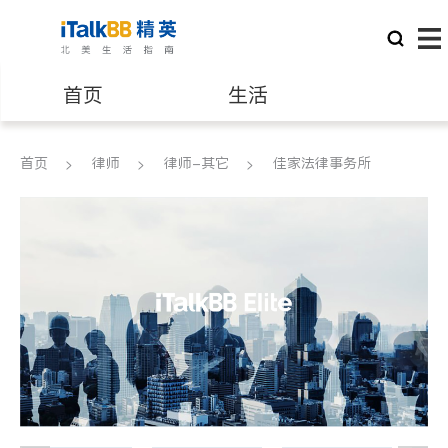
首页
生活
医生
律师
首页
律师
律师-其它
佳家法律事务所
保险理财
房地产租售
银行贷款
会计师
建筑装修