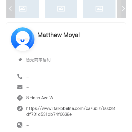
Matthew Moyal
暂无商家福利
-
-
8 Finch Ave W
https://www.italkbbelite.com/ca/ubiz/66028
df731d531db74f6638e
-