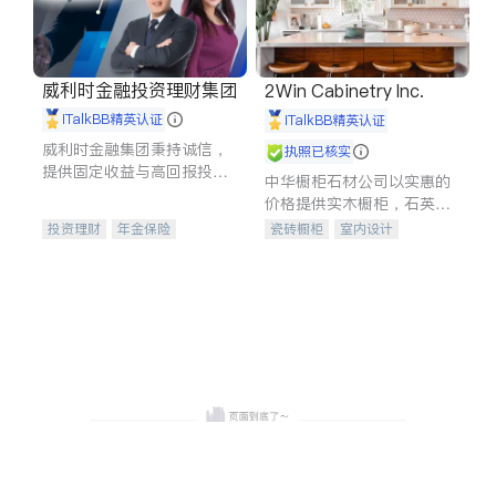
威利时金融投资理财集团
2Win Cabinetry Inc.
iTalkBB精英认证
iTalkBB精英认证
威利时金融集团秉持诚信，
执照已核实
提供固定收益与高回报投资
中华橱柜石材公司以实惠的
等服务。我们专注于投资、
价格提供实木橱柜，石英石
保险及传承规划等多元化组
台面，多种优质不锈钢水
投资理财
年金保险
瓷砖橱柜
室内设计
合，助力客户实现目标
槽、水龙头与抽油烟机。品
一站式财税规划
人寿保险
建筑设计
卫浴洁具
质厨房，家的选择。
投资理财
医疗保险
室内装修
养老保险
员工保险
长期护理医疗保险
伤残保险
个人保险