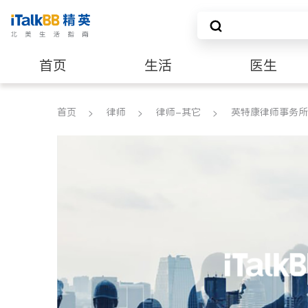
首页
生活
医生
建筑装修
首页
律师
律师-其它
英特康律师事务所