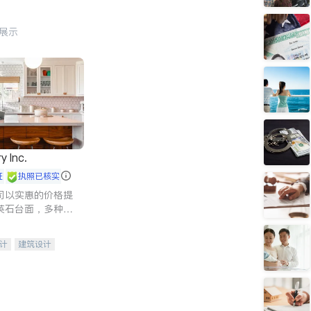
行展示
y Inc.
证
执照已核实
司以实惠的价格提
英石台面，多种优
水龙头与抽油烟
家的选择。
计
建筑设计
装修