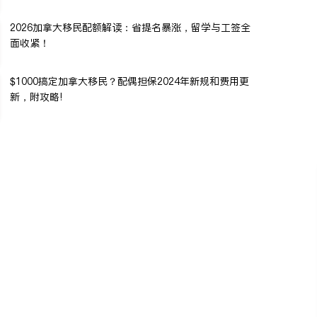
2026加拿大移民配额解读：省提名暴涨，留学与工签全
面收紧！
$1000搞定加拿大移民？配偶担保2024年新规和费用更
新，附攻略!