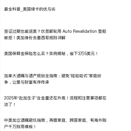
最全科普_美国绿卡的优与劣
签证过期也能返美？坎昆邮轮用 Auto Revalidation 登船
被拒！美加身份去墨西哥规则详解
美国保释金保险怎么买？实例揭秘，省下3万5美元！
加拿大遗嘱与遗产规划全指南：避免“娃哈哈式”家庭纷
争，让爱与财富有序传承
2025年“赴加生子”含金量还在升高！流程和注意事项都在
这了！
中美加立遗嘱避坑指南，再婚家庭、跨国家庭、有海外账
户千万别用模板！