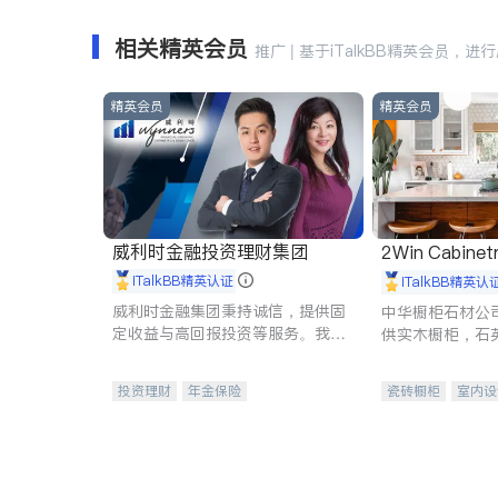
相关精英会员
推广 | 基于iTalkBB精英会员，进
精英会员
精英会员
威利时金融投资理财集团
2Win Cabinetr
iTalkBB精英认证
iTalkBB精英认
威利时金融集团秉持诚信，提供固
中华橱柜石材公
定收益与高回报投资等服务。我们
供实木橱柜，石
专注于投资、保险及传承规划等多
质不锈钢水槽、
元化组合，助力客户实现目标
机。品质厨房，
投资理财
年金保险
瓷砖橱柜
室内设
一站式财税规划
人寿保险
卫浴洁具
室内
投资理财
医疗保险
养老保险
员工保险
长期护理医疗保险
伤残保险
个人保险