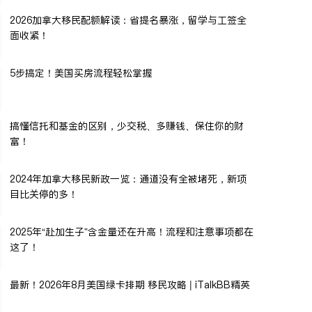
2026加拿大移民配额解读：省提名暴涨，留学与工签全
面收紧！
5步搞定！美国买房流程轻松掌握
搞懂信托和基金的区别，少交税、多赚钱、保住你的财
富！
2024年加拿大移民新政一览：通道没有全被堵死，新项
目比关停的多！
2025年“赴加生子”含金量还在升高！流程和注意事项都在
这了！
最新！2026年8月美国绿卡排期 移民攻略 | iTalkBB精英