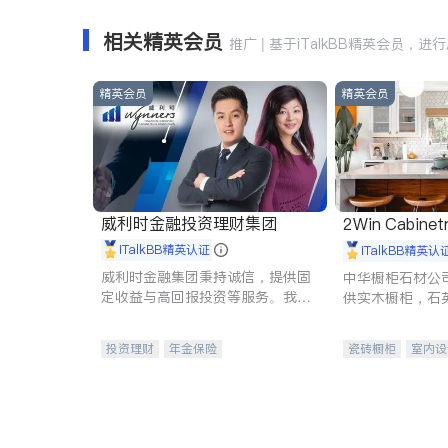
相关精英会员
推广 | 基于iTalkBB精英会员，进
精英会员
精英会员
威利时金融投资理财集团
2Win Cabinetr
iTalkBB精英认证
iTalkBB精英认
威利时金融集团秉持诚信，提供固
中华橱柜石材公
定收益与高回报投资等服务。我们
供实木橱柜，石
专注于投资、保险及传承规划等多
质不锈钢水槽、
元化组合，助力客户实现目标
机。品质厨房，
投资理财
年金保险
瓷砖橱柜
室内设
一站式财税规划
人寿保险
卫浴洁具
室内
投资理财
医疗保险
养老保险
员工保险
长期护理医疗保险
伤残保险
个人保险