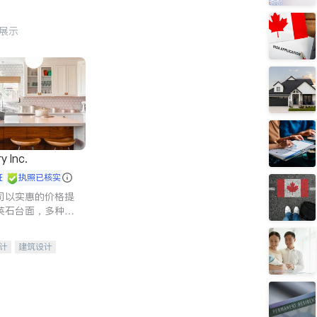
行展示
y Inc.
证
执照已核实
司以实惠的价格提
英石台面，多种优
水龙头与抽油烟
家的选择。
计
建筑设计
装修