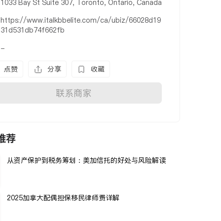
1033 Bay St Suite 307, Toronto, Ontario, Canada
https://www.italkbbelite.com/ca/ubiz/66028d19
31d531db74f662fb
-
点赞
分享
收藏
联系商家
推荐
从资产保护到税务筹划：美加信托的好处与风险解读
2025加拿大配偶担保移民律师费详解