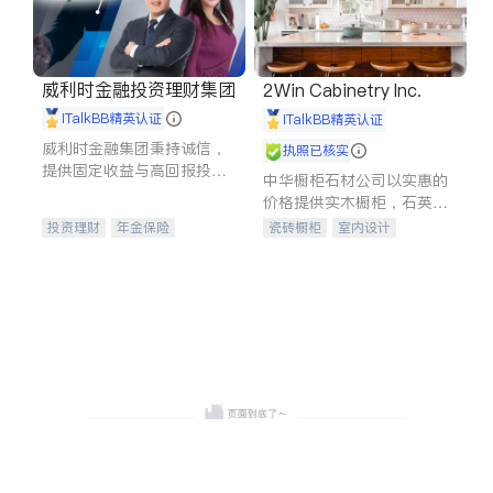
威利时金融投资理财集团
2Win Cabinetry Inc.
iTalkBB精英认证
iTalkBB精英认证
威利时金融集团秉持诚信，
执照已核实
提供固定收益与高回报投资
中华橱柜石材公司以实惠的
等服务。我们专注于投资、
价格提供实木橱柜，石英石
保险及传承规划等多元化组
台面，多种优质不锈钢水
投资理财
年金保险
瓷砖橱柜
室内设计
合，助力客户实现目标
槽、水龙头与抽油烟机。品
一站式财税规划
人寿保险
建筑设计
卫浴洁具
质厨房，家的选择。
投资理财
医疗保险
室内装修
养老保险
员工保险
长期护理医疗保险
伤残保险
个人保险