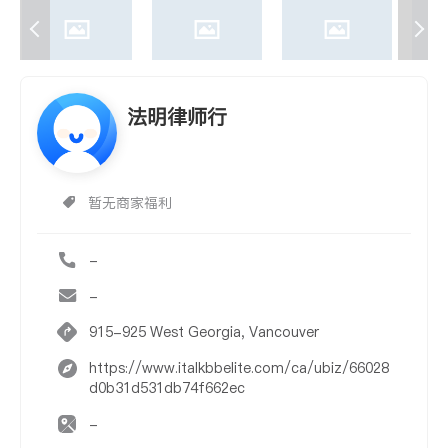
法明律师行
暂无商家福利
-
-
915-925 West Georgia, Vancouver
https://www.italkbbelite.com/ca/ubiz/66028
d0b31d531db74f662ec
-